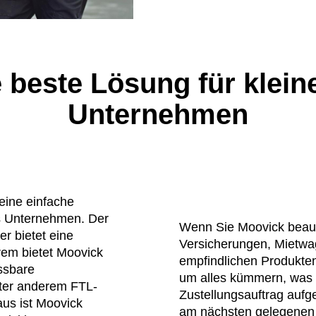
 beste Lösung für klein
Unternehmen
eine einfache
es Unternehmen. Der
Wenn Sie Moovick beauf
er bietet eine
Versicherungen, Mietw
rem bietet Moovick
empfindlichen Produkten
ssbare
um alles kümmern, was 
nter anderem FTL-
Zustellungsauftrag aufg
us ist Moovick
am nächsten gelegenen 