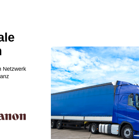
ale
m
m Netzwerk
ganz