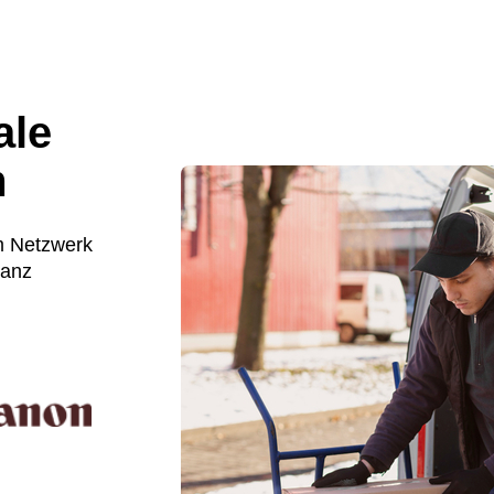
ale
m
m Netzwerk
ganz