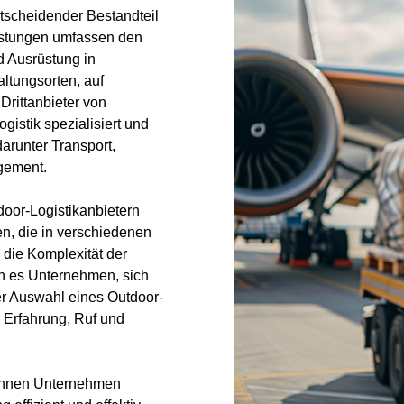
ntscheidender Bestandteil
istungen umfassen den
d Ausrüstung in
ltungsorten, auf
Drittanbieter von
ogistik spezialisiert und
arunter Transport,
gement.
door-Logistikanbietern
n, die in verschiedenen
die Komplexität der
n es Unternehmen, sich
der Auswahl eines Outdoor-
e Erfahrung, Ruf und
können Unternehmen