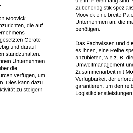
die im Freien tätig sind
.
Zubehörlogistik speziali
Moovick eine breite Pale
on Moovick
Unternehmen an, die ma
zurichten, die auf
benötigen.
ternehmens
ngesetzten Geräte
Das Fachwissen und di
ebig und darauf
es ihnen, eine Reihe spe
n standzuhalten.
anzubieten, wie z. B. d
können Unternehmen
Umweltmanagement und d
über die
Zusammenarbeit mit Mo
ourcen verfügen, um
Verfügbarkeit der erford
ren. Dies kann dazu
garantieren, um den reib
tivität zu steigern
Logistikdienstleistungen