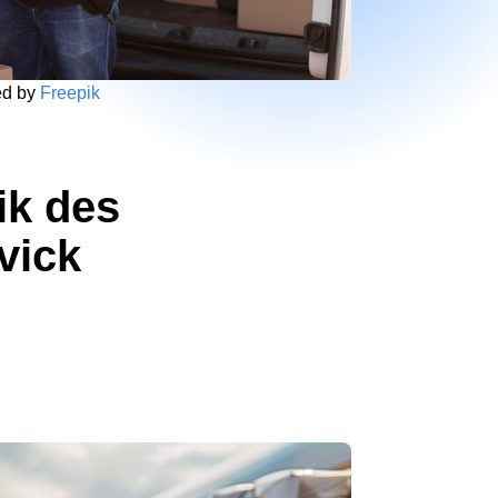
ed by
Freepik
ik des
vick