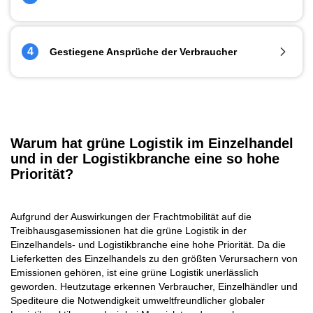
im Bereich der Gütermobilität. Es werden mehr
Medienplattformen benötigt, um Unternehmen und
Eigentümer über nachhaltige Praktiken und langfristige
Die logistischen Abläufe sind für die Verbraucher nicht so
4
Gestiegene Ansprüche der Verbraucher
Vorteile zu informieren und aufzuklären.
sichtbar. Das liegt daran, dass es keine direkte Interaktion
zwischen Logistikunternehmen und Kunden gibt. Das hat zur
Folge, dass bestehende und potenzielle Kunden die
Bemühungen des Unternehmens um eine umweltfreundliche
Seit der Pandemie bestellen die Verbraucher mehr online,
Logistik übersehen.
was zu mehr Lieferungen führt. Die Folge davon ist mehr
Verkehr in unseren Städten und eine erhöhte
Umweltverschmutzung und Emissionsbelastung.
Warum hat grüne Logistik im Einzelhandel
und in der Logistikbranche eine so hohe
Priorität?
Aufgrund der Auswirkungen der Frachtmobilität auf die
Treibhausgasemissionen hat die grüne Logistik in der
Einzelhandels- und Logistikbranche eine hohe Priorität. Da die
Lieferketten des Einzelhandels zu den größten Verursachern von
Emissionen gehören, ist eine grüne Logistik unerlässlich
geworden. Heutzutage erkennen Verbraucher, Einzelhändler und
Spediteure die Notwendigkeit umweltfreundlicher globaler