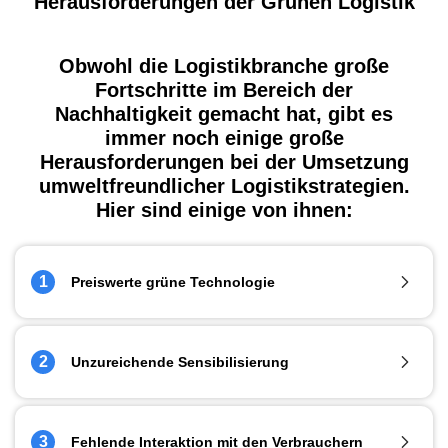
Herausforderungen der Grünen Logistik
Obwohl die Logistikbranche große
Fortschritte im Bereich der
Nachhaltigkeit gemacht hat, gibt es
immer noch einige große
Herausforderungen bei der Umsetzung
umweltfreundlicher Logistikstrategien.
Hier sind einige von ihnen:
1
Preiswerte grüne Technologie
Fossile Brennstoffe sind zwar schlecht für die Umwelt, aber
2
Unzureichende Sensibilisierung
sie sind relativ billiger als einige erneuerbare Energien.
Dieser Faktor entmutigt einige Unternehmen, die sich für
grüne Logistik engagieren.
Es gibt nicht genügend Bewusstsein für die Relevanz der
3
Fehlende Interaktion mit den Verbrauchern
massenhaften Einführung umweltfreundlicher Maßnahmen