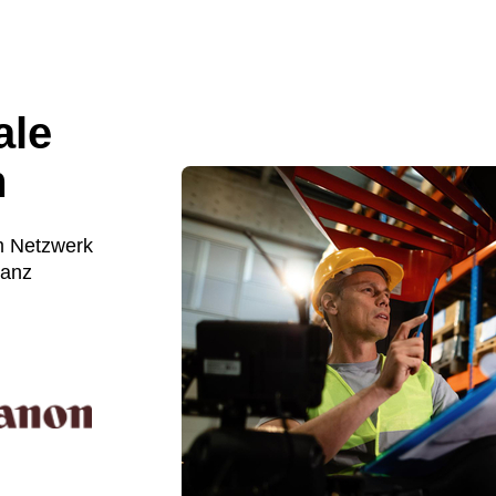
ale
m
m Netzwerk
ganz