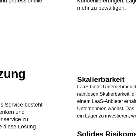
und professionelle
Kundenlieferungen, Lag
mehr zu bewältigen.
tzung
Skalierbarkeit
LaaS bietet Unternehmen d
nahtlosen Skalierbarkeit, di
einem LaaS-Anbieter erhalt
ls Service besteht
Unternehmen wächst. Das ist
senken und
ein Lager zu investieren, 
enservice zu
ie diese Lösung
Solides Risiko