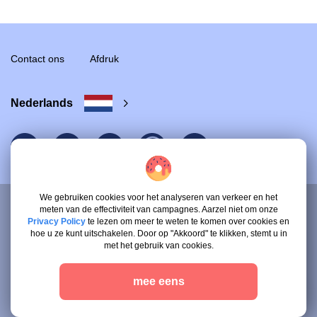
Contact ons
Afdruk
Nederlands
We gebruiken cookies voor het analyseren van verkeer en het
meten van de effectiviteit van campagnes. Aarzel niet om onze
Privacy Policy
te lezen om meer te weten te komen over cookies en
© 2026 Ethos UG .
hoe u ze kunt uitschakelen. Door op "Akkoord" te klikken, stemt u in
Alle rechten voorbehouden.
met het gebruik van cookies.
Algemene voorwaarden voor klanten
mee eens
Algemene voorwaarden voor dienstverleners