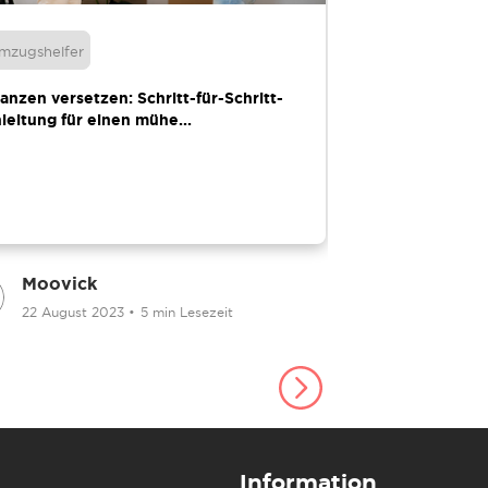
mzugshelfer
Umzugshelfer
lanzen versetzen: Schritt-für-Schritt-
Grundlagen de
leitung für einen mühe...
Gesundheitspfle
Moovick
Moovick
22 August 2023
•
5 min Lesezeit
12 März 20
Information