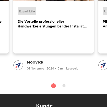
Expat Life
U
e
Die Vorteile professioneller
Pf
Handwerkerleistungen bei der Installat...
An
Moovick
01 November 2024
•
5 min Lesezeit
Kunde