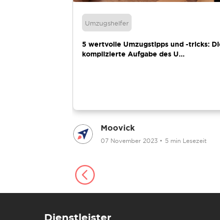
Umzugshelfer
htigen lokalen
5 wertvolle Umzugstipps und -tricks: Di
komplizierte Aufgabe des U...
Moovick
 Lesezeit
07 November 2023
•
5 min Lesezeit
Dienstleister