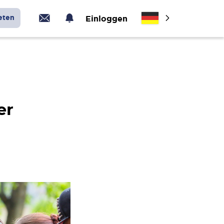
eten
Einloggen
er