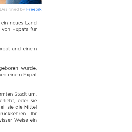
Designed by
Freepik
 ein neues Land
 von Expats für
Expat und einem
 geboren wurde,
chen einem Expat
immten Stadt um.
rliebt, oder sie
l sie die Mittel
ückkehren. Ihr
isser Weise ein