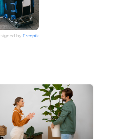
signed by
Freepik