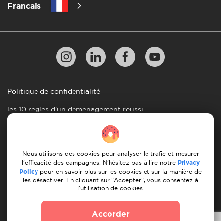
Francais
Politique de confidentialité
les 10 regles d'un demenagement reussi
Lignes directrices en matiere de paiement
Conditions générales d'utilisation
Nous utilisons des cookies pour analyser le trafic et mesurer
Annulation et remboursement
l'efficacité des campagnes. N'hésitez pas à lire notre
Privacy
Policy
pour en savoir plus sur les cookies et sur la manière de
les désactiver. En cliquant sur "Accepter", vous consentez à
© 2026 Moovick. Nous utilisons des images de stock
l'utilisation de cookies.
provenant de diverses sources. Certains contenus peuvent
inclure des liens d'affiliation, ce qui n'affecte pas notre
Accorder
integrite editoriale mais offre des opportunites de