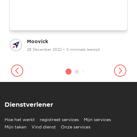
Moovick
28 December 2022
•
5 minimale leestijd
Dienstverlener
Hoe het werkt
registreet services
Mijn services
Mijn taken
Vind dienst
Onze services