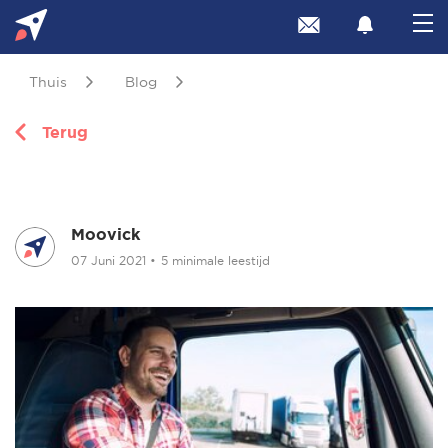
Thuis
Blog
Terug
Moovick
07 Juni 2021
•
5 minimale leestijd