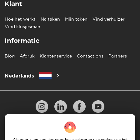
Klant
Hoe het werkt
Na taken
Mijn taken
Vind verhuizer
Vind klusjesman
Informatie
Blog
Afdruk
Klantenservice
Contact ons
Partners
Nederlands
Privacy Beleid
10 regels voor succesvol verhuizen
Richtlijnen voor betaling
Algemene Voorwaarden
We gebruiken cookies voor het analyseren van verkeer en het