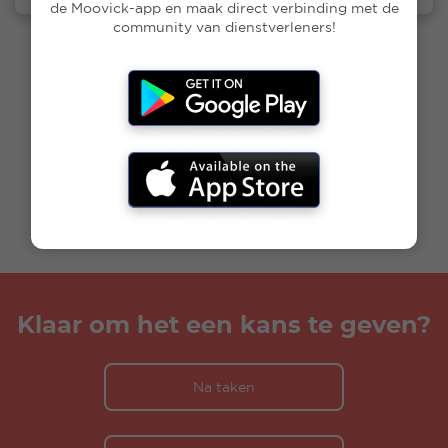
de Moovick-app en maak direct verbinding met de
community van dienstverleners!
Klaar om het een kans te geven?
Na taken