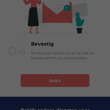
Bevestig
04
Bevestig de voltooiing van je taak en
bespaar enorm op verhuiskosten
Begin