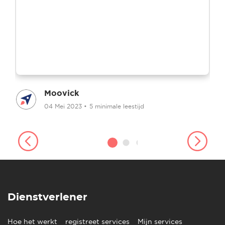
Moovick
04 Mei 2023
•
5 minimale leestijd
Dienstverlener
Hoe het werkt
registreet services
Mijn services