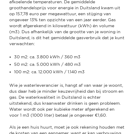
afkoelende temperaturen. De gemiddelde
groothandelsprijs voor energie in Duitsland kwam uit
op 157,78 euro per megawattuur, een stijging van
ongeveer 13% ten opzichte van een jaar eerder. Gas
wordt afgerekend in kilowattuur (kWh) én volume
(m3). Dus afhankelijk van de grootte van je woning in
Duitsland, is dit het gemiddelde gasverbruik dat je kunt
verwachten:
30 m2: ca. 3.800 kWh / 360 m3
50 m2: ca. 5.000 kWh / 480 m3
100 m2: ca. 12.000 kWh / 1.140 m3
Wie je waterleverancier is, hangt af van waar je woont,
dus daar heb je minder keuzevrijheid dan bij stroom en
gas. De waterkwaliteit in Duitsland is echter
uitstekend, dus kraanwater drinken is geen probleem.
Water wordt ook per kubieke meter afgerekend en
voor 1 m3 (1000 liter) betaal je ongeveer €1,60.
Als je een huis huurt, moet je ook rekening houden met
de kosten van een aannemer, want er kan verbouwing