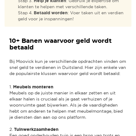
Stap 3.
Help je klanten
: Gebruik je expertise om
klanten te helpen met verschillende taken.
Stap 4.
Betaald worden
: Voer taken uit en verdien
geld voor je inspanningen!
10+ Banen waarvoor geld wordt
betaald
Bij Moovick kun je verschillende opdrachten vinden om
snel geld te verdienen in Duitsland. Hier zijn enkele van
de populairste klussen waarvoor geld wordt betaald:
1.
Meubels monteren
Meubels op de juiste manier in elkaar zetten en uit
elkaar halen is cruciaal als je gaat verhuizen of je
woonruimte gaat bijwerken. Als je de vaardigheden
hebt om anderen te helpen met meubelmontage, bied
je diensten dan aan op ons platform.
2.
Tuinwerkzaamheden
Een goed onderhouden tuin is een bron van trots en