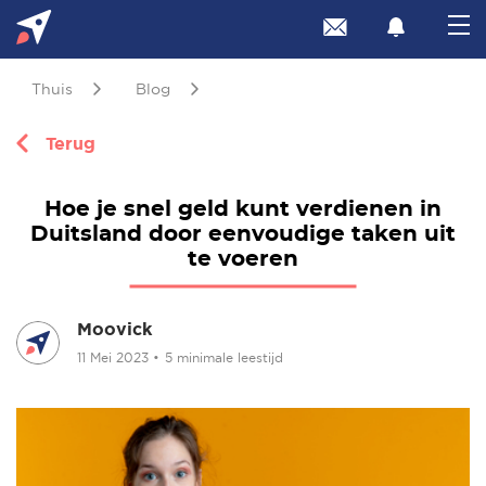
Thuis
Blog
Terug
Hoe je snel geld kunt verdienen in
Duitsland door eenvoudige taken uit
te voeren
Moovick
11 Mei 2023
•
5 minimale leestijd