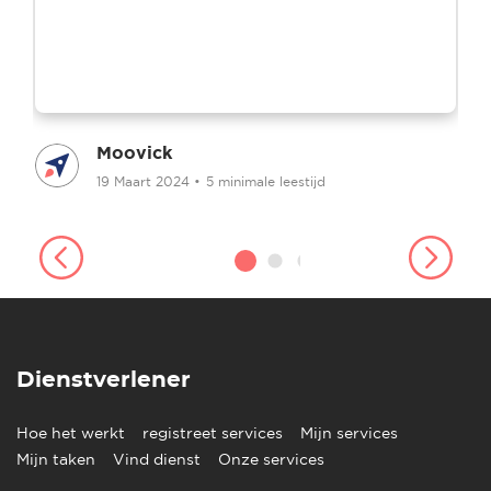
Moovick
19 Maart 2024
•
5 minimale leestijd
Dienstverlener
Hoe het werkt
registreet services
Mijn services
Mijn taken
Vind dienst
Onze services