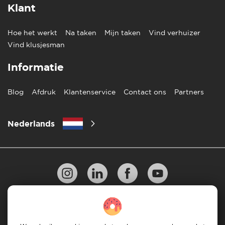
Klant
Hoe het werkt
Na taken
Mijn taken
Vind verhuizer
Vind klusjesman
Informatie
Blog
Afdruk
Klantenservice
Contact ons
Partners
Nederlands
Privacy Beleid
10 regels voor succesvol verhuizen