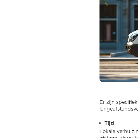
Er zijn specifi
langeafstandsv
Tijd
Lokale verhuizin
afstand. Verhui