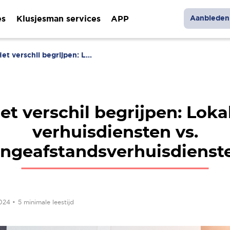
es
Klusjesman services
APP
Aanbieden 
et verschil begrijpen: L...
et verschil begrijpen: Loka
verhuisdiensten vs.
angeafstandsverhuisdienst
2024
•
5 minimale leestijd