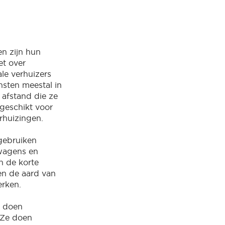
en zijn hun
et over
le verhuizers
nsten meestal in
 afstand die ze
 geschikt voor
erhuizingen.
gebruiken
wagens en
n de korte
en de aard van
erken.
s doen
 Ze doen