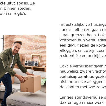
te uitvalsbasis. Ze
n binnen steden,
den en regio's.
Intrastatelijke verhuizing
specialiteit en ze gaan ni
staatsgrenzen heen. Loka
voltooien hun verhuisdie
één dag, gezien de korte
afleggen, en ze zijn zeer
residentiële en bedrijfsv
Lokale verhuisbedrijven 
nauwelijks zware vracht
verhuisapparatuur, gezie
afstand die ze afleggen 
de klanten met wie ze w
Langeafstandsverhuizer
daarentegen meer werk.