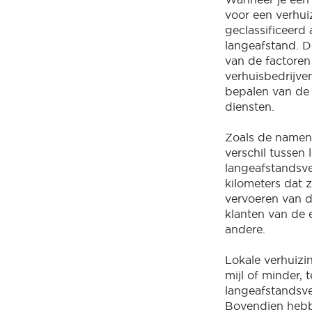
voor een verhui
geclassificeerd a
langeafstand. De
van de factore
verhuisbedrijve
bepalen van de 
diensten.
Zoals de namen 
verschil tussen 
langeafstandsve
kilometers dat z
vervoeren van d
klanten van de 
andere.
Lokale verhuizi
mijl of minder, t
langeafstandsve
Bovendien hebb