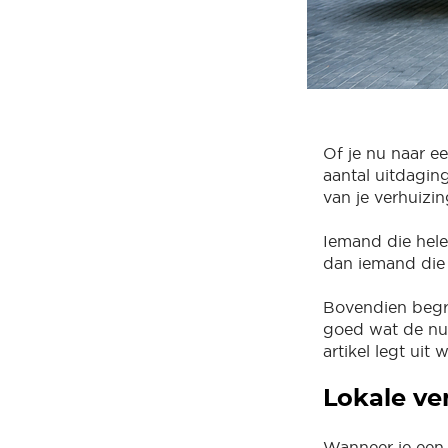
Of je nu naar e
aantal uitdagin
van je verhuizin
Iemand die hele
dan iemand die 
Bovendien begri
goed wat de nua
artikel legt uit 
Lokale ve
Wanneer je een 