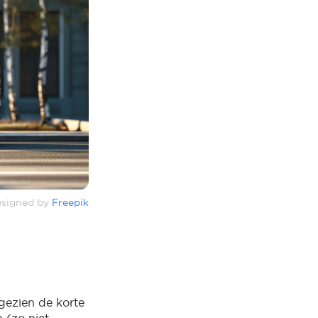
signed by
Freepik
 gezien de korte
 (zo niet