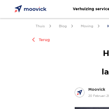
Verhuizing servic
Thuis
Blog
Moving
H
Terug
H
l
Moovick
20 Februari 