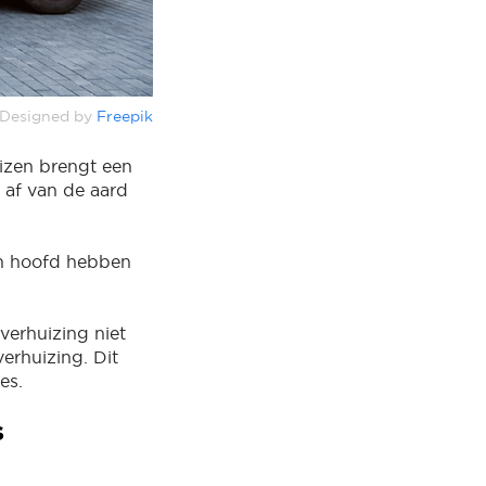
Designed by
Freepik
uizen brengt een
 af van de aard
jn hoofd hebben
verhuizing niet
erhuizing. Dit
ces.
s