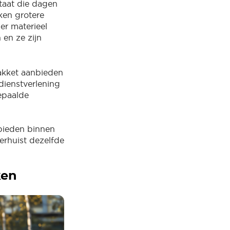
taat die dagen
ken grotere
r materieel
 en ze zijn
akket aanbieden
dienstverlening
epaalde
nbieden binnen
verhuist dezelfde
ken