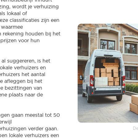
zing, wordt je verhuizing
ls lokaal of
ze classificaties zijn een
n waarmee
n rekening houden bij het
prijzen voor hun
al suggereren, is het
lokale verhuizers en
rhuizers het aantal
e afleggen bij het
e bezittingen van
ene plaats naar de
ngen gaan meestal tot 50
erwijl
rhuizingen verder gaan.
De
en lokale verhuizers een