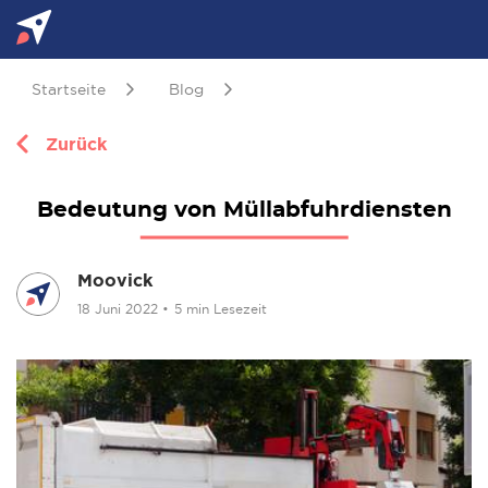
Startseite
Blog
Zurück
Bedeutung von Müllabfuhrdiensten
Moovick
18 Juni 2022
•
5 min Lesezeit