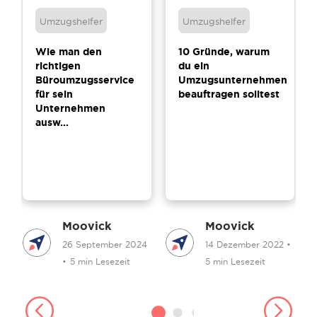
Umzugshelfer
Umzugshelfer
Wie man den
10 Gründe, warum
richtigen
du ein
Büroumzugsservice
Umzugsunternehmen
für sein
beauftragen solltest
Unternehmen
ausw...
Moovick
Moovick
26 September 2024
14 Dezember 2022
•
•
5 min Lesezeit
5 min Lesezeit