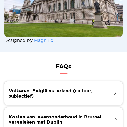
Designed by
Magnific
FAQs
Volkeren: België vs Ierland (cultuur,
subjectief)
Ieren, zeggen ze, zijn leuk en vriendelijk. Er kan geen
betere waarheid zijn dan deze. Nadat Ierland op de
Kosten van levensonderhoud in Brussel
21e plaats van beste landen ter wereld stond, is het
vergeleken met Dublin
nu Portugal en België voorbijgestreefd om het meest