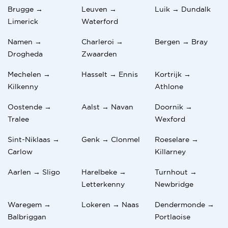
avondwandelingen
Brugge →
Leuven →
Luik → Dundalk
Limerick
Waterford
Namen →
Charleroi →
Bergen → Bray
Drogheda
Zwaarden
Mechelen →
Hasselt → Ennis
Kortrijk →
Kilkenny
Athlone
Oostende →
Aalst → Navan
Doornik →
Tralee
Wexford
Sint-Niklaas →
Genk → Clonmel
Roeselare →
Carlow
Killarney
Aarlen → Sligo
Harelbeke →
Turnhout →
Letterkenny
Newbridge
Waregem →
Lokeren → Naas
Dendermonde →
Balbriggan
Portlaoise