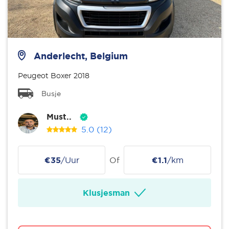
Anderlecht, Belgium
Peugeot Boxer 2018
Busje
Must..
5.0
(12)
€35
/Uur
Of
€1.1
/km
Klusjesman