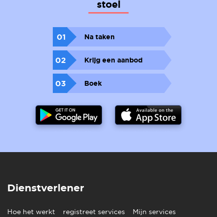
stoel
01
Na taken
02
Krijg een aanbod
03
Boek
Dienstverlener
Hoe het werkt
registreet services
Mijn services