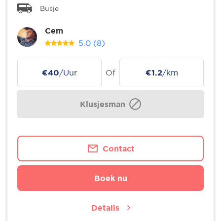
Busje
Cem
5.0
(8)
€40
/Uur
Of
€1.2
/km
Klusjesman
Contact
Boek nu
Details