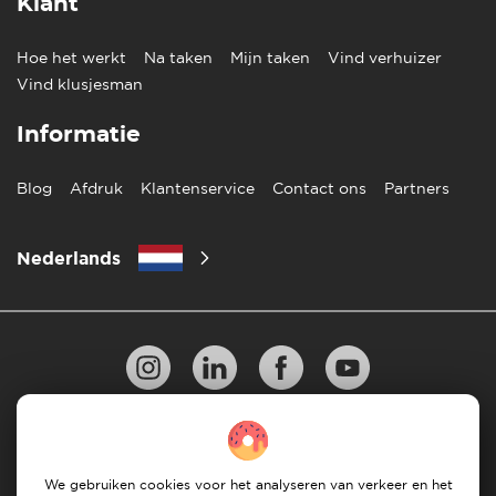
Klant
Hoe het werkt
Na taken
Mijn taken
Vind verhuizer
Vind klusjesman
Informatie
Blog
Afdruk
Klantenservice
Contact ons
Partners
Nederlands
Privacy Beleid
10 regels voor succesvol verhuizen
Richtlijnen voor betaling
Algemene Voorwaarden
We gebruiken cookies voor het analyseren van verkeer en het