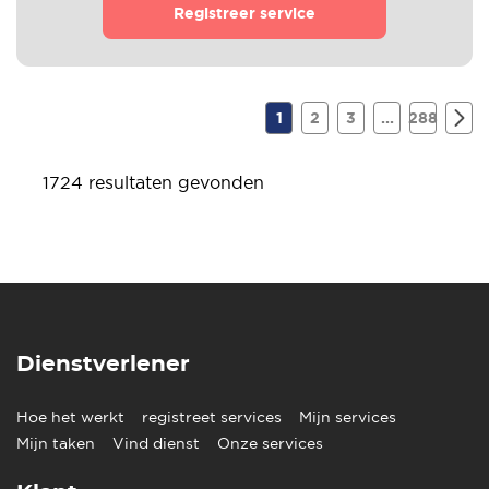
Registreer service
1
2
3
...
288
1724 resultaten gevonden
Dienstverlener
Hoe het werkt
registreet services
Mijn services
Mijn taken
Vind dienst
Onze services