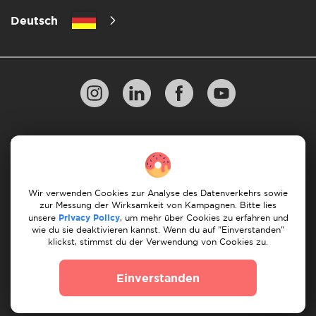
Deutsch
Datenschutzbestimmungen
10 Regeln für einen erfolgreichen Umzug
Zahlungsrichtlinien
Bedingungen & Konditionen
Wir verwenden Cookies zur Analyse des Datenverkehrs sowie
zur Messung der Wirksamkeit von Kampagnen. Bitte lies
Stornierung & Rückerstattung
unsere
Privacy Policy
, um mehr über Cookies zu erfahren und
wie du sie deaktivieren kannst. Wenn du auf "Einverstanden"
klickst, stimmst du der Verwendung von Cookies zu.
© 2026 Moovick. Wir verwenden Stockfotos aus
verschiedenen Quellen. Einige Inhalte können Affiliate-
Einverstanden
Links enthalten, was unsere redaktionelle Integrität nicht
beeinträchtigt, aber Wachstumschancen bietet.