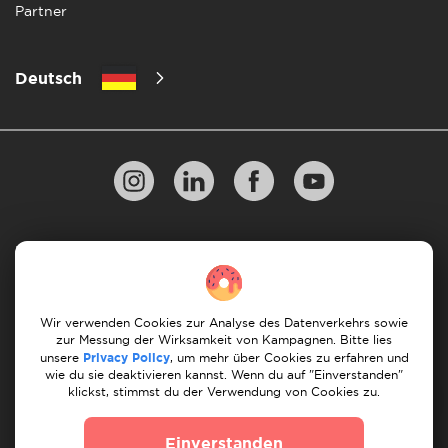
Partner
Deutsch
Datenschutzbestimmungen
10 Regeln für einen erfolgreichen Umzug
Zahlungsrichtlinien
Bedingungen & Konditionen
Wir verwenden Cookies zur Analyse des Datenverkehrs sowie
zur Messung der Wirksamkeit von Kampagnen. Bitte lies
Stornierung & Rückerstattung
unsere
Privacy Policy
, um mehr über Cookies zu erfahren und
wie du sie deaktivieren kannst. Wenn du auf "Einverstanden"
klickst, stimmst du der Verwendung von Cookies zu.
© 2026 Moovick. Wir verwenden Stockfotos aus
verschiedenen Quellen. Einige Inhalte können Affiliate-
Einverstanden