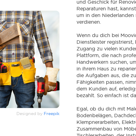
und Geschick für Renov
Reparaturen hast, kannst
um in den Niederlanden 
verdienen.
Wenn du dich bei Moovic
Dienstleister registriers
Zugang zu vielen Kunden
Plattform, die nach profe
Handwerkern suchen, um
in ihrem Haus zu reparie
die Aufgaben aus, die z
Fähigkeiten passen, nim
dem Kunden auf, erledigs
bezahlt. So einfach ist d
Egal, ob du dich mit Mal
Designed by
Freepik
Bodenbelägen, Dachdeck
Klempnerarbeiten, Elekt
Zusammenbau von Möbe
Tischlerarbeiten, der Inst