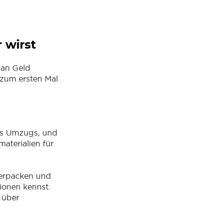
 wirst
man Geld
u zum ersten Mal
es Umzugs, und
aterialien für
Verpacken und
ionen kennst.
 über