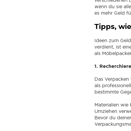
verschiedenen D
wenn du sie alle
es mehr Geld fü
Tipps, wi
Ideen zum Geldv
verdient, ist ei
als Möbelpacker
1. Recherchier
Das Verpacken 
als professione
bestimmte Gege
Materialien wie
Umziehen verwen
Bevor du deinen
Verpackungsmate