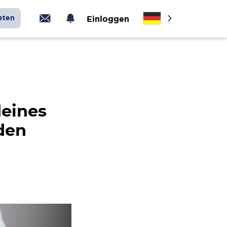
eten
Einloggen
deines
den