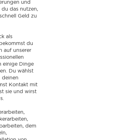
ierungen und
 du das nutzen,
schnell Geld zu
k als
t, bekommst du
 auf unserer
ssionellen
 einige Dinge
ren. Du wählst
u deinen
mst Kontakt mit
t sie und wirst
as.
erarbeiten,
erarbeiten,
roarbeiten, dem
ln,
allation von