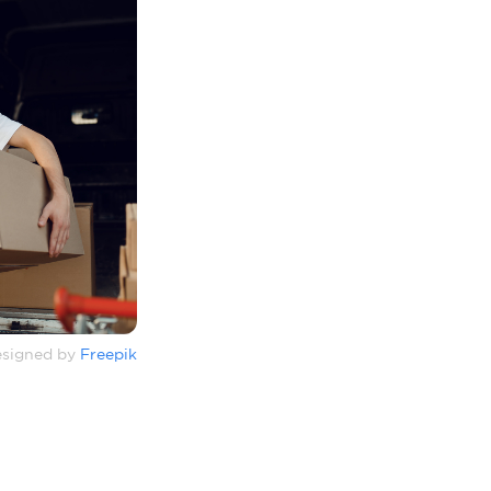
signed by
Freepik