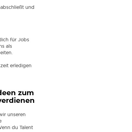
 abschließt und
dich für Jobs
s als
eiten.
zeit erledigen
Ideen zum
verdienen
ir unseren
e
enn du Talent