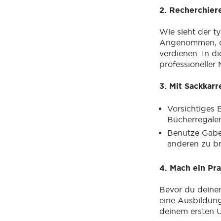
2. Recherchier
Wie sieht der t
Angenommen, du
verdienen. In d
professioneller
3. Mit Sackkar
Vorsichtiges 
Bücherregalen
Benutze Gabe
anderen zu b
4. Mach ein Pr
Bevor du deinen
eine Ausbildung 
deinem ersten