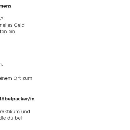
hmens
s?
elles Geld
ten ein
n,
einem Ort zum
 Möbelpacker/in
praktikum und
die du bei