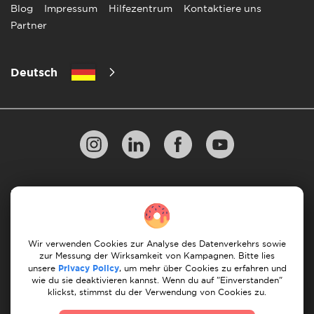
Blog
Impressum
Hilfezentrum
Kontaktiere uns
Partner
Deutsch
Datenschutzbestimmungen
10 Regeln für einen erfolgreichen Umzug
Zahlungsrichtlinien
Bedingungen & Konditionen
Wir verwenden Cookies zur Analyse des Datenverkehrs sowie
zur Messung der Wirksamkeit von Kampagnen. Bitte lies
Stornierung & Rückerstattung
unsere
Privacy Policy
, um mehr über Cookies zu erfahren und
wie du sie deaktivieren kannst. Wenn du auf "Einverstanden"
klickst, stimmst du der Verwendung von Cookies zu.
© 2026 Moovick. Wir verwenden Stockfotos aus