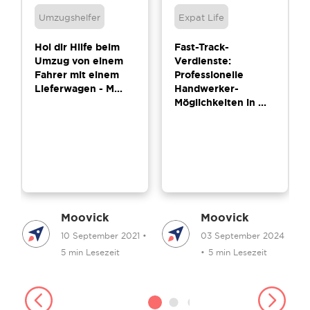
Umzugshelfer
Expat Life
Hol dir Hilfe beim
Fast-Track-
Umzug von einem
Verdienste:
Fahrer mit einem
Professionelle
Lieferwagen - M...
Handwerker-
Möglichkeiten in ...
Moovick
Moovick
4
•
10 September 2021
•
03 September 2024
5 min Lesezeit
•
5 min Lesezeit