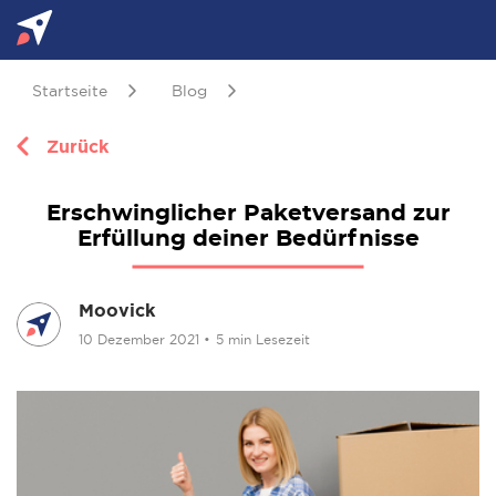
Startseite
Blog
Zurück
Erschwinglicher Paketversand zur
Erfüllung deiner Bedürfnisse
Moovick
10 Dezember 2021
•
5 min Lesezeit