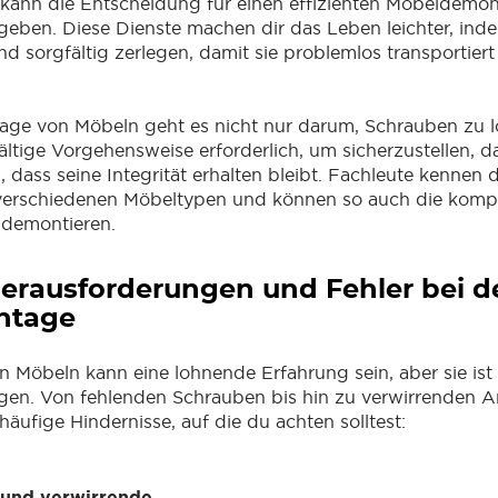
kann die Entscheidung für einen effizienten Möbeldemon
eben. Diese Dienste machen dir das Leben leichter, inde
nd sorgfältig zerlegen, damit sie problemlos transportier
.
age von Möbeln geht es nicht nur darum, Schrauben zu l
fältige Vorgehensweise erforderlich, um sicherzustellen, da
 dass seine Integrität erhalten bleibt. Fachleute kennen d
verschiedenen Möbeltypen und können so auch die kompl
t demontieren.
erausforderungen und Fehler bei d
ntage
 Möbeln kann eine lohnende Erfahrung sein, aber sie ist
gen. Von fehlenden Schrauben bis hin zu verwirrenden 
 häufige Hindernisse, auf die du achten solltest:
 und verwirrende