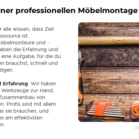
einer professionellen Möbelmontage
r alle wissen, dass Zeit
ssource ist.
 Möbelmonteure und -
aben die Erfahrung und
eine Aufgabe, für die du
en brauchst, schnell und
digen.
 Erfahrung
: Wir haben
e Werkzeuge zur Hand,
n Zusammenbau von
. Profis sind mit allem
as sie brauchen, und
es am effektivsten
n.
De