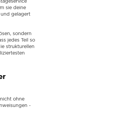
tageservice
m sie deine
t und gelagert
ösen, sondern
ss jedes Teil so
ie strukturellen
iziertesten
er
 nicht ohne
Anweisungen -