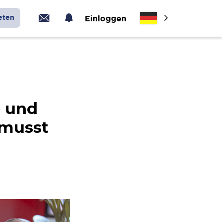
eten
Einloggen
e und
 musst