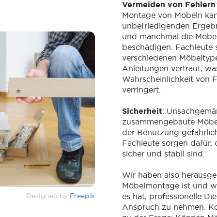
Vermeiden von Fehlern
Montage von Möbeln ka
unbefriedigenden Ergebn
und manchmal die Möbel
beschädigen. Fachleute 
verschiedenen Möbeltyp
Anleitungen vertraut, wa
Wahrscheinlichkeit von F
verringert.
Sicherheit
: Unsachgemä
zusammengebaute Möbel
der Benutzung gefährlich
Fachleute sorgen dafür, 
sicher und stabil sind.
Wir haben also herausge
Möbelmontage ist und we
Designed by
Freepik
es hat, professionelle Die
Anspruch zu nehmen. K