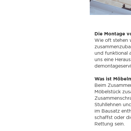
Die Montage v
Wie oft stehen 
zusammenzubaue
und funktional
uns eine Heraus
demontageservic
Was ist Möbel
Beim Zusammen
Möbelstück zus
Zusammenschra
Stuhllehnen un
im Bausatz enth
schaffst oder di
Rettung sein.