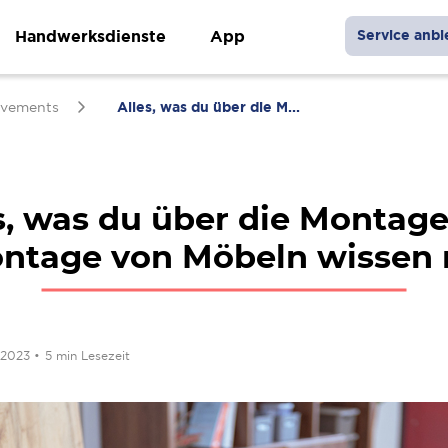
Handwerksdienste
App
Service anbi
vements
Alles, was du über die M...
s, was du über die Montag
tage von Möbeln wissen
 2023
•
5 min Lesezeit