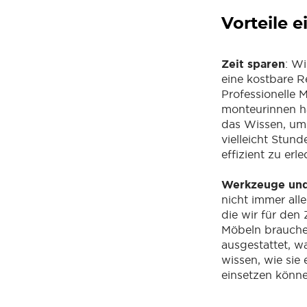
Vorteile 
Zeit sparen
: Wi
eine kostbare Re
Professionelle
monteurinnen h
das Wissen, um 
vielleicht Stund
effizient zu erle
Werkzeuge und
nicht immer all
die wir für de
Möbeln brauchen
ausgestattet, w
wissen, wie sie 
einsetzen könne