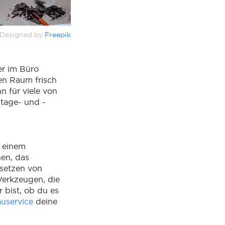
Designed by
Freepik
er im Büro
en Raum frisch
 für viele von
ntage- und -
 einem
en, das
setzen von
Werkzeugen, die
 bist, ob du es
uservice
deine