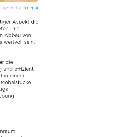
signed by
Freepik
tiger Aspekt die
ten. Die
en Abbau von
wertvoll sein,
r die
 und effizient
ht in einem
 Möbelstücke
ugs
gebung
hnraum