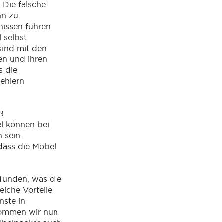
: Die falsche
nn zu
issen führen
 selbst
sind mit den
en und ihren
s die
ehlern
ß
 können bei
 sein.
dass die Möbel
funden, was die
lche Vorteile
nste in
ommen wir nun