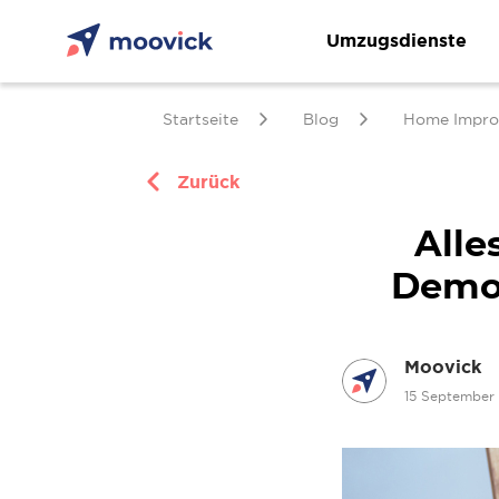
Umzugsdienste
Startseite
Blog
Home Impro
Zurück
Alle
Demon
Moovick
15 September