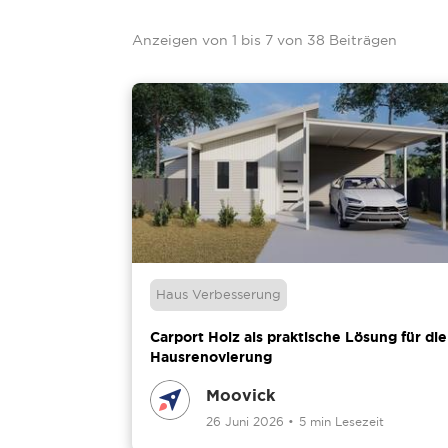
Anzeigen von
1
bis
7
von
38
Beiträgen
Haus Verbesserung
Carport Holz als praktische Lösung für die
Hausrenovierung
Moovick
26 Juni 2026
•
5 min Lesezeit