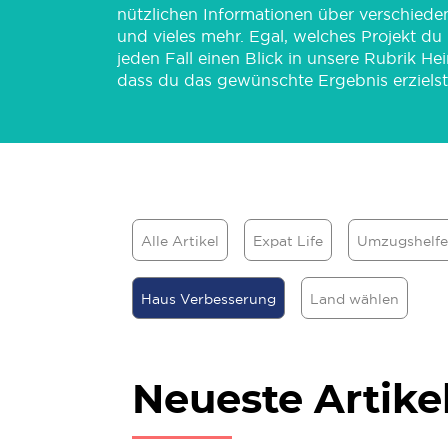
nützlichen Informationen über verschiede
und vieles mehr. Egal, welches Projekt du 
jeden Fall einen Blick in unsere Rubrik H
dass du das gewünschte Ergebnis erzielst
Alle Artikel
Expat Life
Umzugshelfe
Haus Verbesserung
Land wählen
Neueste Artike