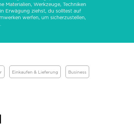
ne Materialien, Werkzeuge, Techniken
in Erwägung ziehst, du solltest auf
eimwerken werfen, um sicherzustellen,
.
r
Einkaufen & Lieferung
Business
l