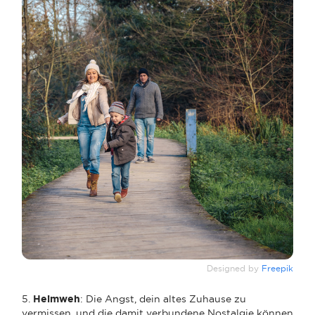
Designed by
Freepik
5.
Heimweh
: Die Angst, dein altes Zuhause zu
vermissen, und die damit verbundene Nostalgie können