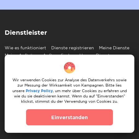
Dienstleister
Wie es funktioniert
Dienste registrieren
Meine Dienste
Meine Aufträge
Auftrag finden
Unsere Dienste
Kunde
Wir verwenden Cookies zur Analyse des Datenverkehrs sowie
Wie es funktioniert
Auftrag posten
Meine Aufträge
zur Messung der Wirksamkeit von Kampagnen. Bitte lies
unsere
Privacy Policy
, um mehr über Cookies zu erfahren und
Finde Umzugshelfer
Finde Handwerker
wie du sie deaktivieren kannst. Wenn du auf "Einverstanden"
klickst, stimmst du der Verwendung von Cookies zu.
Information
Einverstanden
Blog
Impressum
Hilfezentrum
Kontaktiere uns
Partner