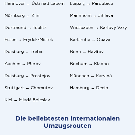
Hannover → Ústí nad Labem
Leipzig → Pardubice
von Möbeln
Zusätzliche Kosten entstehen durch
💰Max gleitender Preis - 1111
Parkgenehmigungen.
📲App - für
Android
,
IOS
Nürnberg → Zlín
Mannheim → Jihlava
EUR
🚚Andere Umzüge -
💳Zahlungssysteme - Debit-
Tschechische Republik: Zulassung von
Dortmund → Teplitz
Wiesbaden → Karlovy Vary
Niederlande
,
Schweiz
,
und Kreditkarten, Online
Gebrauchtfahrzeugen, die aus der EU importiert
Bulgarien
, etc.
Banking Sofort, Ideal, Bargeld
werden
Essen → Frýdek-Místek
Karlsruhe → Opava
Für die Zulassung eines aus der EU in die
Duisburg → Trebic
Bonn → Havířov
Tschechische Republik eingeführten
Gebrauchtwagens benötigen Sie die folgenden
Aachen → Přerov
Bochum → Kladno
Dokumente:
Duisburg → Prostejov
München → Karviná
Bestätigung der Inspektion
Versicherungsnachweis
Stuttgart → Chomutov
Hamburg → Decin
CoC-Listen
Original-Fahrzeugscheine
Kiel → Mladá Boleslav
CZ-Aufenthaltsgenehmigung
Die beliebtesten internationalen
Umzugsrouten