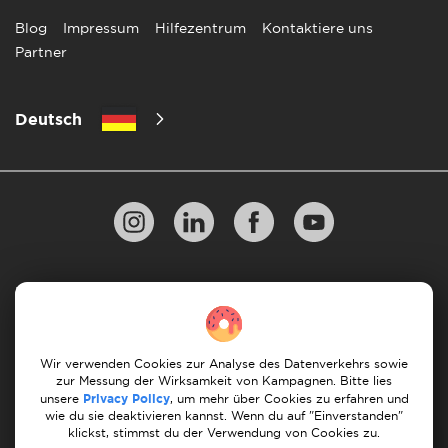
Blog
Impressum
Hilfezentrum
Kontaktiere uns
Partner
Deutsch
Datenschutzbestimmungen
10 Regeln für einen erfolgreichen Umzug
Zahlungsrichtlinien
Bedingungen & Konditionen
Wir verwenden Cookies zur Analyse des Datenverkehrs sowie
zur Messung der Wirksamkeit von Kampagnen. Bitte lies
Stornierung & Rückerstattung
unsere
Privacy Policy
, um mehr über Cookies zu erfahren und
wie du sie deaktivieren kannst. Wenn du auf "Einverstanden"
klickst, stimmst du der Verwendung von Cookies zu.