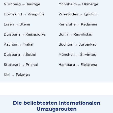
Nürnberg → Taurage
Mannheim → Ukmerge
Dortmund → Visaginas
Wiesbaden → Ignalina
Essen → Utena
Karlsruhe → Kedainiai
Duisburg → Kaišiadorys
Bonn → Radviliskis
Aachen → Trakai
Bochum → Jurbarkas
Duisburg → Šakiai
München → Širvintos
Stuttgart → Prienai
Hamburg → Elektrena
Kiel → Palanga
Die beliebtesten internationalen
Umzugsrouten