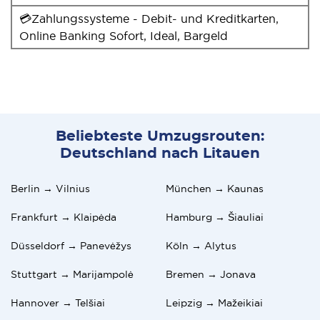
💳Zahlungssysteme - Debit- und Kreditkarten,
Online Banking Sofort, Ideal, Bargeld
Beliebteste Umzugsrouten:
Deutschland nach Litauen
Berlin → Vilnius
München → Kaunas
Frankfurt → Klaipėda
Hamburg → Šiauliai
Düsseldorf → Panevėžys
Köln → Alytus
Stuttgart → Marijampolė
Bremen → Jonava
Hannover → Telšiai
Leipzig → Mažeikiai