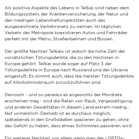
Als positive Aspekte des Lebens in Telšiai sind neben dem
Bildungssystem, der Krankenversicherung, der Natur und
den niedrigen Lebenshaltungskosten auch das
ausgezeichnete Verkehrsnetz zu nennen. Im täglichen
Verkehr der Metropole koexistieren Autos und Fahrräder
perfekt mit der Metro, Straßenbahnen und Bussen.
Der größte Nachteil Telšiais ist jedoch die hohe Zahl der
vorsätzlichen Tötungsdelikte, die zu den höchsten in
Europa gehört. Telšiai wurde sogar auf Platz 3 der
Tötungsdelikte in Europa nach Russland und der Ukraine
eingestuft. Es stimmt auch, dass die meisten Tötungsdelikte
auf Alkoholmissbrauch zurückzuführen sind.
Dennoch - und so paradox es angesichts der Mordrate
erscheinen mag - sind die Raten von Raub, Vergewaltigung
und anderen Gewalttaten in diesem Land extrem niedrig...
fast unmerklich. Deshalb ist es durchaus möglich,
spätabends in den Großstädten spazieren zu gehen, ohne
das Gefühl zu haben, dass etwas Schlimmes passieren wird.
Ein weiterer Nachteil, vor allem wenn man der LGBTQ+-