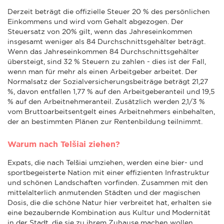
Derzeit beträgt die offizielle Steuer 20 % des persönlichen
Einkommens und wird vom Gehalt abgezogen. Der
Steuersatz von 20% gilt, wenn das Jahreseinkommen
insgesamt weniger als 84 Durchschnittsgehälter beträgt.
Wenn das Jahreseinkommen 84 Durchschnittsgehälter
übersteigt, sind 32 % Steuern zu zahlen - dies ist der Fall,
wenn man für mehr als einen Arbeitgeber arbeitet. Der
Normalsatz der Sozialversicherungsbeiträge beträgt 21,27
%, davon entfallen 1,77 % auf den Arbeitgeberanteil und 19,5
% auf den Arbeitnehmeranteil. Zusätzlich werden 2,1/3 %
vom Bruttoarbeitsentgelt eines Arbeitnehmers einbehalten,
der an bestimmten Plänen zur Rentenbildung teilnimmt.
Warum nach Telšiai ziehen?
Expats, die nach Telšiai umziehen, werden eine bier- und
sportbegeisterte Nation mit einer effizienten Infrastruktur
und schönen Landschaften vorfinden. Zusammen mit den
mittelalterlich anmutenden Städten und der magischen
Dosis, die die schöne Natur hier verbreitet hat, erhalten sie
eine bezaubernde Kombination aus Kultur und Modernität
in der Stadt, die sie zu ihrem Zuhause machen wollen.