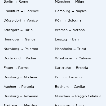
qualitativ hochwertige Umzugsdienstleistungen für
Berlin → Rome
München → Milan
Einzelpersonen und Familien in Europa. Wir helfen
Verbessern Sie Ihre Sprache
Ihnen auch, wenn Sie einen Umzug von Italien nach
Frankfurt → Florence
Hamburg → Naples
Deutschland in Betracht ziehen.
Hören Sie denjenigen zu, die bereits umgezogen sind
Düsseldorf → Venice
Köln → Bologna
Stuttgart → Turin
Bremen → Verona
🛠Zusätzliche
💰Min gleitender Preis - 1238
Dienstleistungen -
Reinigung
,
Hannover → Genoa
Leipzig → Bari
EUR
Handwerker
,
(De-) Montage
von Möbeln
Nürnberg → Palermo
Mannheim → Triëst
💰Max gleitender Preis - 3027
📲App - für
Android
,
IOS
EUR
Dortmund → Padua
Wiesbaden → Catania
🚚Andere Umzüge -
💳Zahlungssysteme - Debit-
Niederlande
,
Schweiz
,
und Kreditkarten, Online
Essen → Parma
Karlsruhe → Brescia
Belgien
Banking Sofort, Ideal, Bargeld
Duisburg → Modena
Bonn → Livorno
Aachen → Perugia
Bochum → Cagliari
Duisburg → Ravenna
München → Reggio Calabria
Stuttgart → Messina
Hamburg → Siena