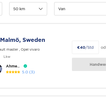
Malmö, Sweden
€40
/Std
od
ult master , Opel vivaro
Lkw
Handwer
Ahme..
5.0
(3)