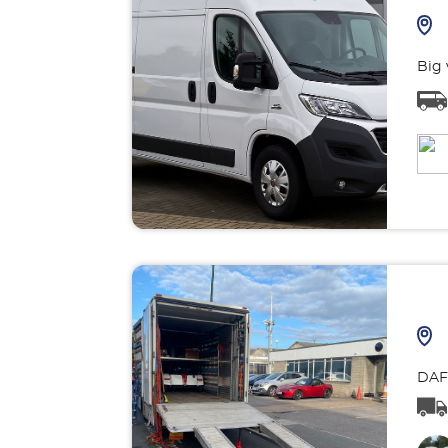
Big 
DAF