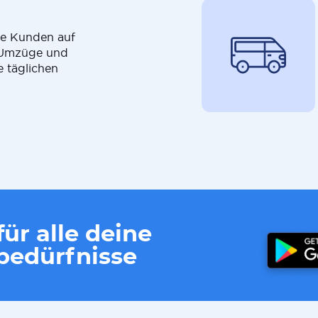
die Kunden auf
r Umzüge und
e täglichen
ür alle deine
edürfnisse