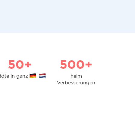
50+
500+
ädte in ganz
heim
Verbesserungen