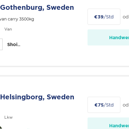
Gothenburg, Sweden
€39
/Std
od
van carry 3500kg
Van
Handwer
Shoi..
Helsingborg, Sweden
€75
/Std
od
Lkw
Handwer