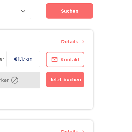
Suchen
Details
er
€1.1
/km
Kontakt
Jetzt buchen
ker
Details