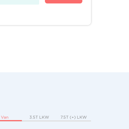
Van
3.5T LKW
7.5T (+) LKW