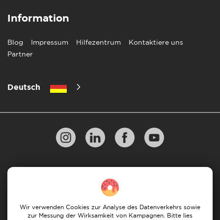
Information
Blog
Impressum
Hilfezentrum
Kontaktiere uns
Partner
Deutsch
Datenschutzbestimmungen
10 Regeln für einen erfolgreichen Umzug
Zahlungsrichtlinien
Bedingungen & Konditionen
Wir verwenden Cookies zur Analyse des Datenverkehrs sowie
zur Messung der Wirksamkeit von Kampagnen. Bitte lies