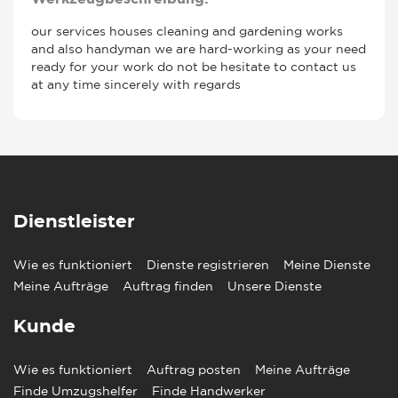
our services houses cleaning and gardening works
and also handyman we are hard-working as your need
ready for your work do not be hesitate to contact us
at any time sincerely with regards
Dienstleister
Wie es funktioniert
Dienste registrieren
Meine Dienste
Meine Aufträge
Auftrag finden
Unsere Dienste
Kunde
Wie es funktioniert
Auftrag posten
Meine Aufträge
Finde Umzugshelfer
Finde Handwerker