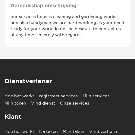
Gereedschap omschrijving:
our services houses cleaning and gardening works
and also handyman we are hard-working as your need
ready for your work do not be hesitate to contact us
at any time sincerely with regards
Dienstverlener
Hoe het werkt
registreet services
Mijn services
Mijn taken
Vind dienst
Onze services
Klant
Hoe het werkt
Na taken
Mijn taken
Vind verhuizer