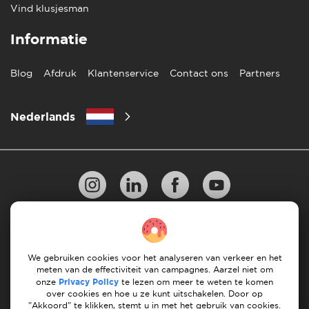
Vind klusjesman
Informatie
Blog
Afdruk
Klantenservice
Contact ons
Partners
Nederlands
Privacy Beleid
10 regels voor succesvol verhuizen
Richtlijnen voor betaling
Algemene Voorwaarden
We gebruiken cookies voor het analyseren van verkeer en het
meten van de effectiviteit van campagnes. Aarzel niet om
Annuleren & terugbetalingen
onze
Privacy Policy
te lezen om meer te weten te komen
over cookies en hoe u ze kunt uitschakelen. Door op
"Akkoord" te klikken, stemt u in met het gebruik van cookies.