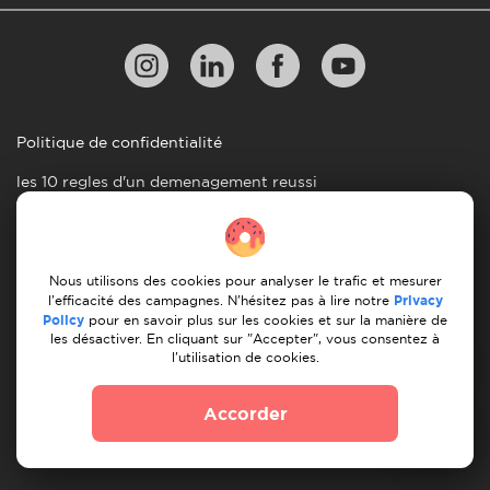
Politique de confidentialité
les 10 regles d'un demenagement reussi
Lignes directrices en matiere de paiement
Conditions générales d'utilisation
Nous utilisons des cookies pour analyser le trafic et mesurer
Annulation et remboursement
l'efficacité des campagnes. N'hésitez pas à lire notre
Privacy
Policy
pour en savoir plus sur les cookies et sur la manière de
les désactiver. En cliquant sur "Accepter", vous consentez à
© 2026 Moovick. Nous utilisons des images de stock
l'utilisation de cookies.
provenant de diverses sources. Certains contenus peuvent
inclure des liens d'affiliation, ce qui n'affecte pas notre
Accorder
integrite editoriale mais offre des opportunites de
croissance.