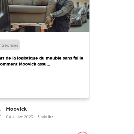
ntreprises
La vie d'expatri
art de la logistique du meuble sans faille
Des tâches faci
Comment Moovick assu...
portefeuille en
Moovick
Moovick
04 Juillet 2023
•
5 min lire
23 Janvier