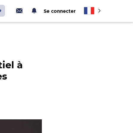
e
Se connecter
iel à
es