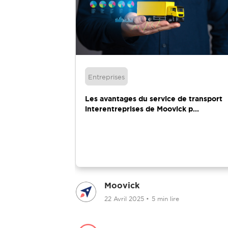
Entreprises
 poser aux
Les avantages du service de transport
de...
interentreprises de Moovick p...
Moovick
ire
22 Avril 2025
•
5 min lire