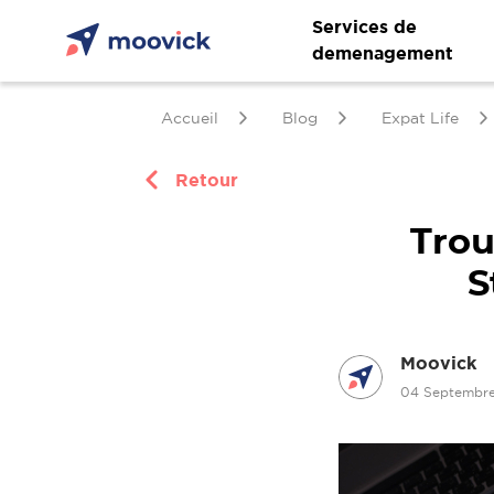
Services de
demenagement
Accueil
Blog
Expat Life
Retour
Trou
S
Moovick
04 Septembr