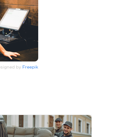
signed by
Freepik