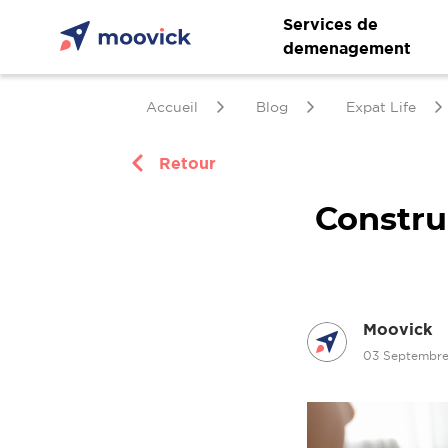
Services de
demenagement
Accueil
Blog
Expat Life
Retour
Construi
Moovick
03 Septembr