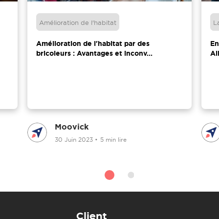
Amélioration de l'habitat
L
Amélioration de l'habitat par des
En
bricoleurs : Avantages et inconv...
Al
Moovick
30 Juin 2023
•
5 min lire
Client