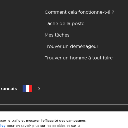
Comment cela fonctionne-t-il ?
Tâche de la poste
Mes tâches
Trouver un déménageur
Trouver un homme à tout faire
rancais
itique de confidentialité
les 10 regles d'un demenagement reus
matiere de paiement
Conditions générales d'utilisation
Annula
ser le trafic et mesurer l'efficacité des campagnes.
licy
pour en savoir plus sur les cookies et sur la