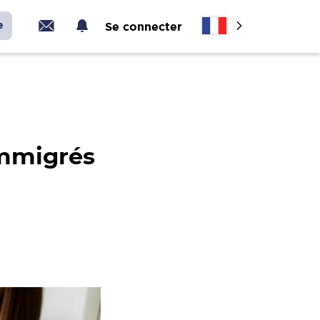
e
Se connecter
 immigrés