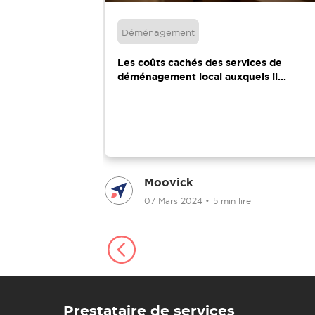
Déménagement
ille - Meilleurs
Les coûts cachés des services de
déménagement local auxquels il...
Moovick
lire
07 Mars 2024
•
5 min lire
Prestataire de services