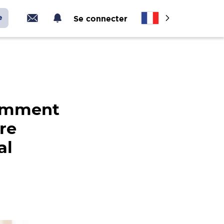
e
Se connecter
comment
re
al