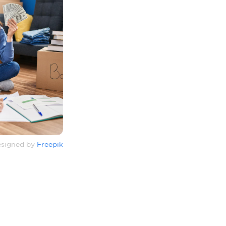
signed by
Freepik