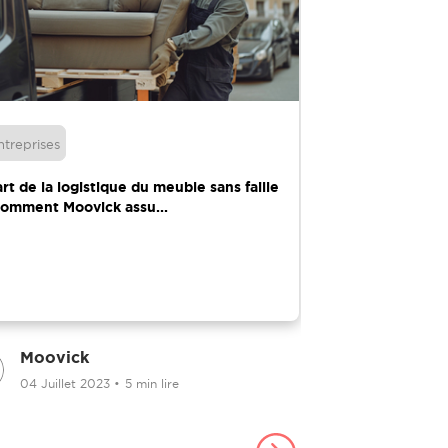
ntreprises
Amélioration de 
art de la logistique du meuble sans faille
Emballage manu
Comment Moovick assu...
professionnel : 
Moovick
Moovick
04 Juillet 2023
•
5 min lire
07 Aout 20