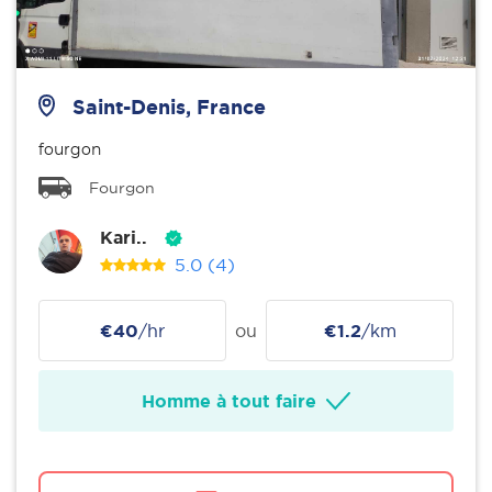
Saint-Denis, France
fourgon
Fourgon
Kari..
5.0
(4)
€40
/hr
ou
€1.2
/km
Homme à tout faire