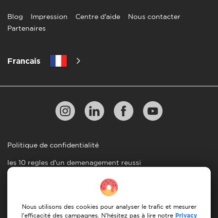
Blog
Impression
Centre d'aide
Nous contacter
Partenaires
Francais
Politique de confidentialité
les 10 regles d'un demenagement reussi
Lignes directrices en matiere de paiement
Conditions générales d'utilisation
Nous utilisons des cookies pour analyser le trafic et mesurer
Annulation et remboursement
l'efficacité des campagnes. N'hésitez pas à lire notre
Privacy