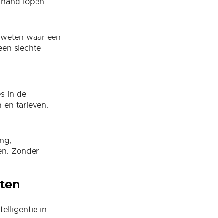
e hand lopen.
t weten waar een
een slechte
s in de
 en tarieven.
ing,
en. Zonder
.
tten
elligentie in