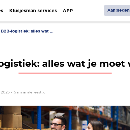
es
Klusjesman services
APP
Aanbieden 
B2B-logistiek: alles wat ...
ogistiek: alles wat je moet
r 2025
•
5 minimale leestijd