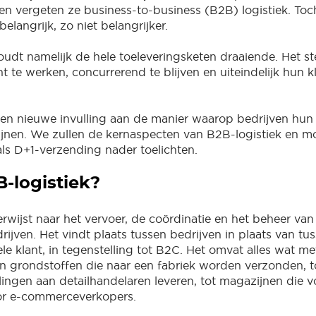
 en vergeten ze business-to-business (B2B) logistiek. Toc
belangrijk, zo niet belangrijker.
udt namelijk de hele toeleveringsketen draaiende. Het ste
nt te werken, concurrerend te blijven en uiteindelijk hun 
en nieuwe invulling aan de manier waarop bedrijven hun 
jnen. We zullen de kernaspecten van B2B-logistiek en 
ls D+1-verzending nader toelichten.
B-logistiek?
erwijst naar het vervoer, de coördinatie en het beheer va
ijven. Het vindt plaats tussen bedrijven in plaats van tus
le klant, in tegenstelling tot B2C. Het omvat alles wat met
n grondstoffen die naar een fabriek worden verzonden, t
llingen aan detailhandelaren leveren, tot magazijnen die 
oor e-commerceverkopers.