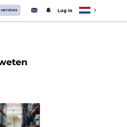
services
Log in
 weten