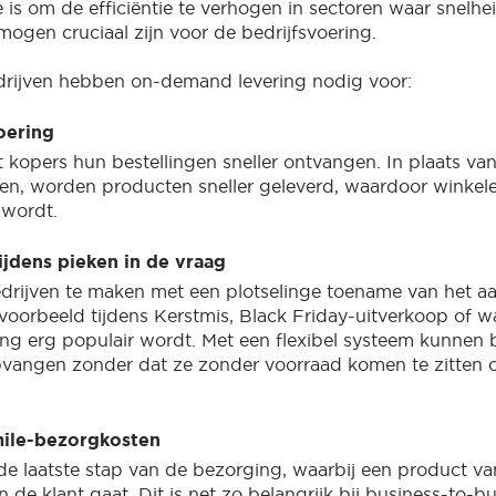
 is om de efficiëntie te verhogen in sectoren waar snelhe
ogen cruciaal zijn voor de bedrijfsvoering.
ijven hebben on-demand levering nodig voor:
oering
t kopers hun bestellingen sneller ontvangen. In plaats va
n, worden producten sneller geleverd, waardoor winkele
wordt.
 tijdens pieken in de vraag
drijven te maken met een plotselinge toename van het aa
ijvoorbeeld tijdens Kerstmis, Black Friday-uitverkoop of 
ing erg populair wordt. Met een flexibel systeem kunnen 
vangen zonder dat ze zonder voorraad komen te zitten 
mile-bezorgkosten
s de laatste stap van de bezorging, waarbij een product v
 de klant gaat. Dit is net zo belangrijk bij business-to-b