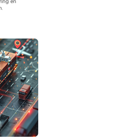
ring en
n.