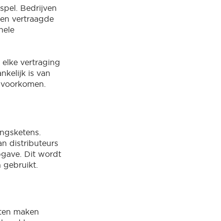
spel. Bedrijven
een vertraagde
hele
 elke vertraging
nkelijk is van
e voorkomen.
ingsketens.
n distributeurs
pgave. Dit wordt
 gebruikt.
hten maken