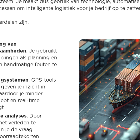
ysteem. Je maakt dus gebruik van technologie, automatise
essen om intelligente logistiek voor je bedrijf op te zette
rdelen zijn:
ng van
zaamheden
: Je gebruikt
 dingen als planning en
m handmatige fouten te
olgsystemen
: GPS-tools
geven je inzicht in
aardoor je minder
ebt en real-time
gt.
e analyses
: Door
het verleden te
un je de vraag
voorraadtekorten