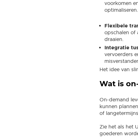
voorkomen en
optimaliseren.
Flexibele tr
opschalen of a
draaien.
Integratie t
vervoerders e
misverstanden
Het idee van sl
Wat is on
On-demand lever
kunnen plannen 
of langetermijn
Zie het als het
goederen worden