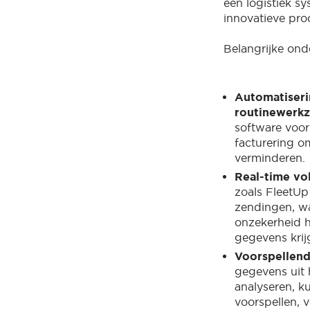
een logistiek s
innovatieve proc
Belangrijke onde
Automatiseri
routinewerk
software voor
facturering o
verminderen.
Real-time v
zoals FleetUp 
zendingen, w
onzekerheid h
gegevens krij
Voorspellend
gegevens uit 
analyseren, k
voorspellen, 