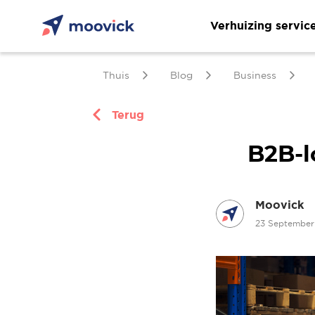
Verhuizing servic
Thuis
Blog
Business
Terug
B2B-l
Moovick
23 Septembe