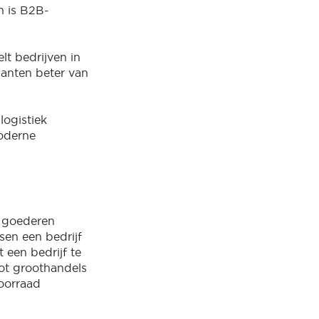
h is B2B-
lt bedrijven in
klanten beter van
logistiek
moderne
n goederen
sen een bedrijf
 een bedrijf te
ot groothandels
voorraad