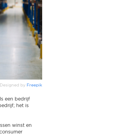
Designed by
Freepik
ls een bedrijf
edrijf; het is
ussen winst en
o-consumer