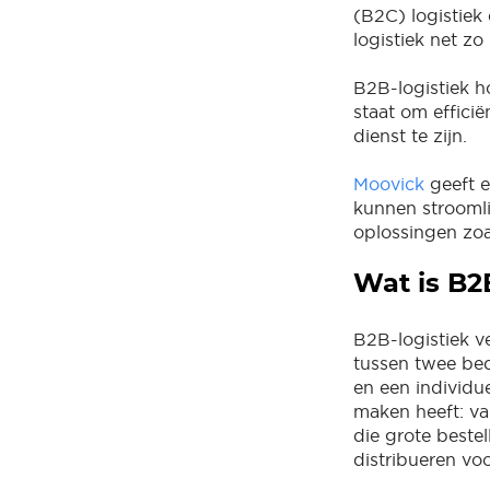
(B2C) logistiek
logistiek net zo 
B2B-logistiek ho
staat om efficië
dienst te zijn.
Moovick
geeft e
kunnen stroomli
oplossingen zoa
Wat is B2
B2B-logistiek v
tussen twee bedr
en een individue
maken heeft: va
die grote beste
distribueren v