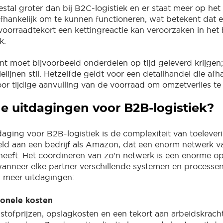
stal groter dan bij B2C-logistiek en er staat meer op het 
 afhankelijk om te kunnen functioneren, wat betekent dat 
 voorraadtekort een kettingreactie kan veroorzaken in het 
k.
nt moet bijvoorbeeld onderdelen op tijd geleverd krijgen;
elijnen stil. Hetzelfde geldt voor een detailhandel die afha
or tijdige aanvulling van de voorraad om omzetverlies t
de uitdagingen voor B2B-logistiek?
daging voor B2B-logistiek is de complexiteit van toelever
ld aan een bedrijf als Amazon, dat een enorm netwerk va
heeft. Het coördineren van zo'n netwerk is een enorme o
wanneer elke partner verschillende systemen en processen
g meer uitdagingen:
onele kosten
stofprijzen, opslagkosten en een tekort aan arbeidskrac