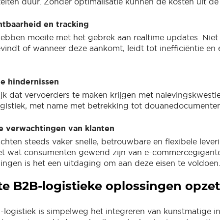
iteiten duur. Zonder optimalisatie kunnen de kosten uit d
htbaarheid en tracking
hebben moeite met het gebrek aan realtime updates. Nie
vindt of wanneer deze aankomt, leidt tot inefficiëntie en 
e hindernissen
lijk dat vervoerders te maken krijgen met nalevingskwestie
logistiek, met name met betrekking tot douanedocumenten
 verwachtingen van klanten
chten steeds vaker snelle, betrouwbare en flexibele lever
met wat consumenten gewend zijn van e-commercegigant
ngen is het een uitdaging om aan deze eisen te voldoen
nte B2B-logistieke oplossingen opze
-logistiek is simpelweg het integreren van kunstmatige int