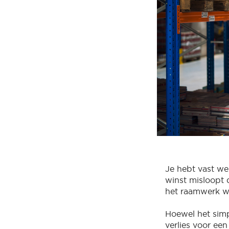
Je hebt vast wel
winst misloopt do
het raamwerk w
Hoewel het simp
verlies voor ee