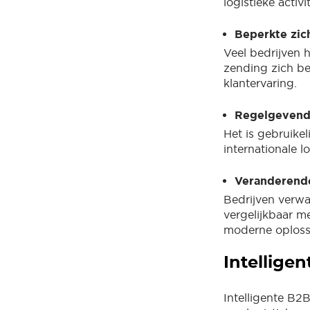
logistieke activ
Beperkte zic
Veel bedrijven 
zending zich be
klantervaring.
Regelgevend
Het is gebruike
internationale 
Veranderende
Bedrijven verwa
vergelijkbaar 
moderne oplossi
Intellige
Intelligente B2B