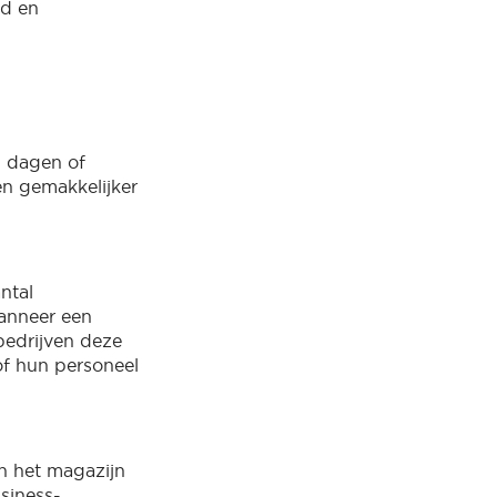
id en
n dagen of
n gemakkelijker
ntal
wanneer een
bedrijven deze
of hun personeel
an het magazijn
usiness-