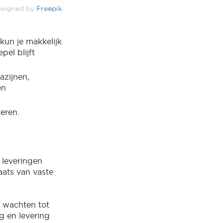
signed by
Freepik
 kun je makkelijk
pel blijft
azijnen,
en
eren.
 leveringen
aats van vaste
e wachten tot
g en levering