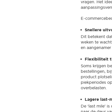
vragen. Het idee
aanpassingsverm
E-commercebedr
Snellere uitv
Dit betekent da
weken te wachte
en aangenamer 
Flexibiliteit
Soms krijgen be
bestellingen, b
product plotsel
piekperiodes op
overbelasten.
Lagere last-
De ‘last mile’ i
naar de deur van