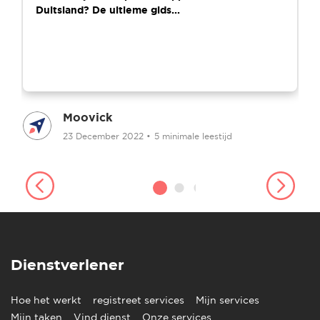
Duitsland? De ultieme gids...
Moovick
23 December 2022
•
5 minimale leestijd
Dienstverlener
Hoe het werkt
registreet services
Mijn services
Mijn taken
Vind dienst
Onze services