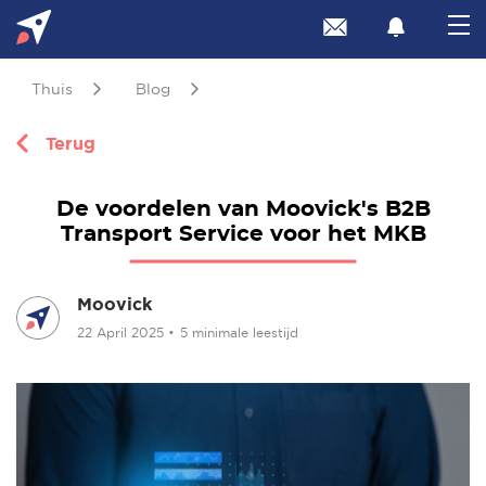
Thuis
Blog
Terug
De voordelen van Moovick's B2B
Transport Service voor het MKB
Moovick
22 April 2025
•
5 minimale leestijd