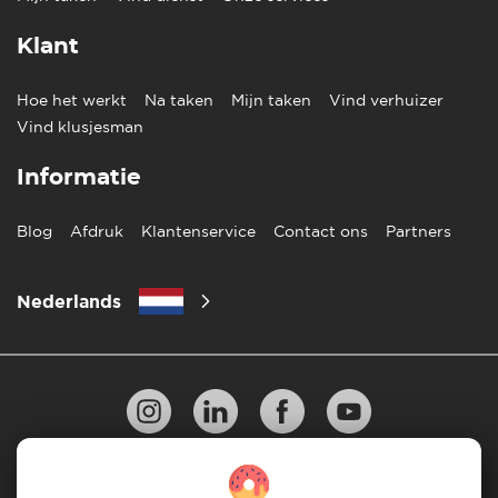
Klant
Hoe het werkt
Na taken
Mijn taken
Vind verhuizer
Vind klusjesman
Informatie
Blog
Afdruk
Klantenservice
Contact ons
Partners
Nederlands
Privacy Beleid
10 regels voor succesvol verhuizen