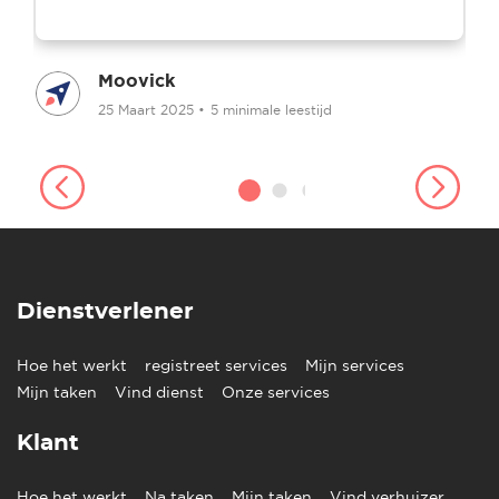
Moovick
25 Maart 2025
•
5 minimale leestijd
Dienstverlener
Hoe het werkt
registreet services
Mijn services
Mijn taken
Vind dienst
Onze services
Klant
Hoe het werkt
Na taken
Mijn taken
Vind verhuizer