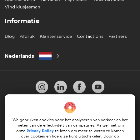
Vind klusjesman
Informatie
Blog
Afdruk
Klantenservice
Contact ons
Partners
Nederlands
Privacy Beleid
10 regels voor succesvol verhuizen
Richtlijnen voor betaling
Algemene Voorwaarden
We gebruiken cookies voor het analyseren van verkeer en het
meten van de effectiviteit van campagnes. Aarzel niet om
Annuleren & terugbetalingen
onze
Privacy Policy
te lezen om meer te weten te komen
over cookies en hoe u ze kunt uitschakelen. Door op