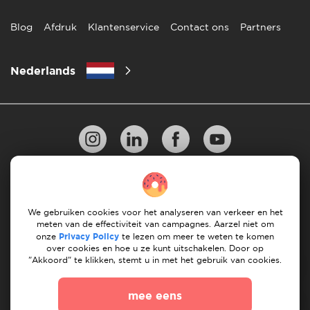
Blog
Afdruk
Klantenservice
Contact ons
Partners
Nederlands
Privacy Beleid
10 regels voor succesvol verhuizen
Richtlijnen voor betaling
Algemene Voorwaarden
We gebruiken cookies voor het analyseren van verkeer en het
meten van de effectiviteit van campagnes. Aarzel niet om
Annuleren & terugbetalingen
onze
Privacy Policy
te lezen om meer te weten te komen
over cookies en hoe u ze kunt uitschakelen. Door op
"Akkoord" te klikken, stemt u in met het gebruik van cookies.
© 2026 Moovick. We gebruiken stockbeelden van
verschillende bronnen. Sommige inhoud kan affiliate links
mee eens
bevatten, wat onze redactionele integriteit niet aantast