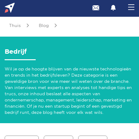
Thuis
Blog
Bedrijf
Wil je op de hoogte blijven van de nieuwste technologieën
en trends in het bedrijfsleven? Deze categorie is een
geweldige bron voor wie meer wil weten over de branche.
Van interviews met experts en analyses tot handige tips en
trucs, onze inhoud beslaat alle aspecten van
ondernemerschap, management, leiderschap, marketing en
financiën. Of je nu een startup begint of een gevestigd
bedrijf runt, deze blog heeft voor elk wat wils.