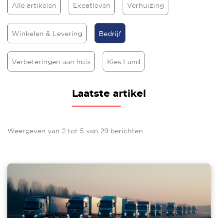
Alle artikelen
Expatleven
Verhuizing
Winkelen & Levering
Bedrijf
Verbeteringen aan huis
Kies Land
Laatste artikel
Weergeven van
2
tot
5
van
29
berichten