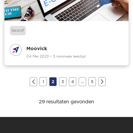
Bedrijf
Moovick
04 Mei 2023
•
5 minimale leestijd
1
2
3
4
...
5
29 resultaten gevonden