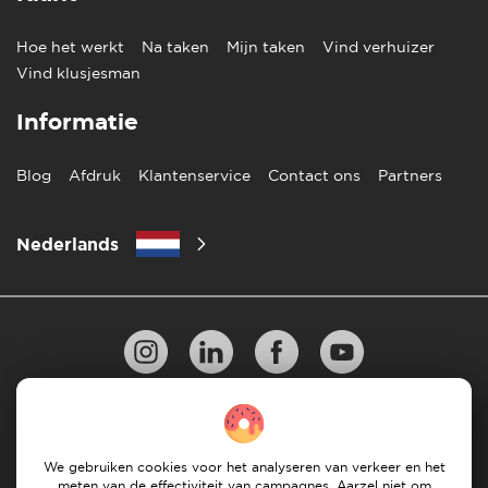
Hoe het werkt
Na taken
Mijn taken
Vind verhuizer
Vind klusjesman
Informatie
Blog
Afdruk
Klantenservice
Contact ons
Partners
Nederlands
Privacy Beleid
10 regels voor succesvol verhuizen
Richtlijnen voor betaling
Algemene Voorwaarden
We gebruiken cookies voor het analyseren van verkeer en het
meten van de effectiviteit van campagnes. Aarzel niet om