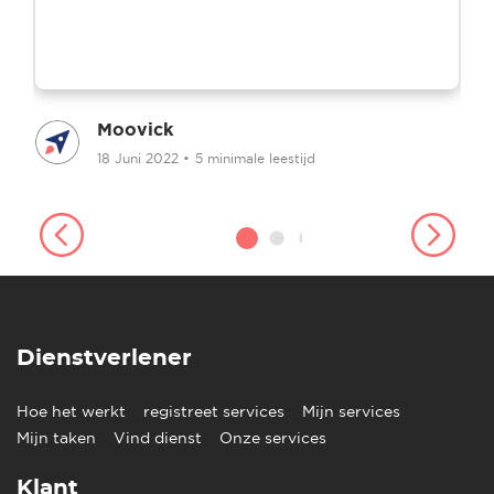
Moovick
18 Juni 2022
•
5 minimale leestijd
Dienstverlener
Hoe het werkt
registreet services
Mijn services
Mijn taken
Vind dienst
Onze services
Klant