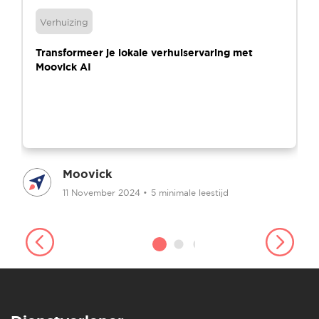
Verhuizing
Transformeer je lokale verhuiservaring met
Moovick AI
Moovick
11 November 2024
•
5 minimale leestijd