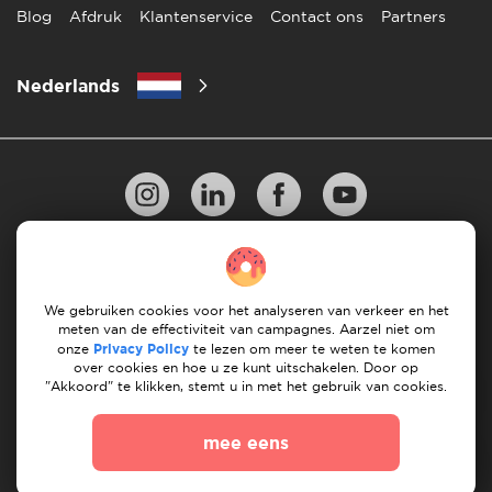
Blog
Afdruk
Klantenservice
Contact ons
Partners
Nederlands
Privacy Beleid
10 regels voor succesvol verhuizen
Richtlijnen voor betaling
Algemene Voorwaarden
We gebruiken cookies voor het analyseren van verkeer en het
meten van de effectiviteit van campagnes. Aarzel niet om
Annuleren & terugbetalingen
onze
Privacy Policy
te lezen om meer te weten te komen
over cookies en hoe u ze kunt uitschakelen. Door op
"Akkoord" te klikken, stemt u in met het gebruik van cookies.
© 2026 Moovick. We gebruiken stockbeelden van
verschillende bronnen. Sommige inhoud kan affiliate links
mee eens
bevatten, wat onze redactionele integriteit niet aantast
maar wel groeimogelijkheden biedt.