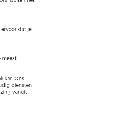
oral buiten het
 ervoor dat je
e meest
ijker. Ons
oudig diensten
izing vanuit