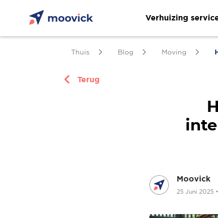
Verhuizing servic
Thuis
Blog
Moving
Terug
H
int
Moovick
25 Juni 2025