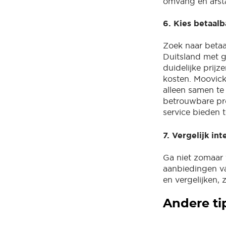
omvang en afsta
6. Kies betaalb
Zoek naar betaa
Duitsland met g
duidelijke prij
kosten. Moovick
alleen samen t
betrouwbare pr
service bieden t
7. Vergelijk in
Ga niet zomaar 
aanbiedingen 
en vergelijken,
Andere ti