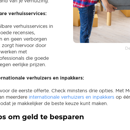
nd van je verhuizing.
are verhuisservices:
lbare verhuisservices in
oede recensies,
zen en geen verborgen
 zorgt hiervoor door
De
e werken met
ofessionals die goede
egen eerlijke prijzen.
ternationale verhuizers en inpakkers:
voor de eerste offerte. Check minstens drie opties. Met M
van meerdere
internationale verhuizers en inpakkers
op één
 zodat je makkelijker de beste keuze kunt maken.
ps om geld te besparen