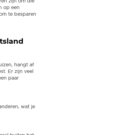
ren zijn om die
en op een
s om te besparen
tsland
izen, hangt af
t. Er zijn veel
een paar
 anderen, wat je