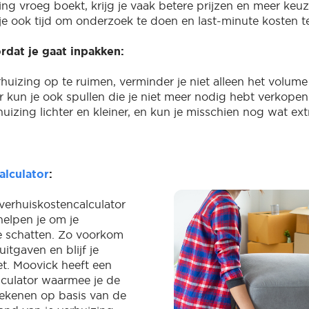
zing vroeg boekt, krijg je vaak betere prijzen en meer keu
je ook tijd om onderzoek te doen en last-minute kosten t
rdat je gaat inpakken:
huizing op te ruimen, verminder je niet alleen het volume
r kun je ook spullen die je niet meer nodig hebt verkope
uizing lichter en kleiner, en kun je misschien nog wat ext
alculator
:
 verhuiskostencalculator
helpen je om je
e schatten. Zo voorkom
itgaven en blijf je
t. Moovick heeft een
culator waarmee je de
ekenen op basis van de