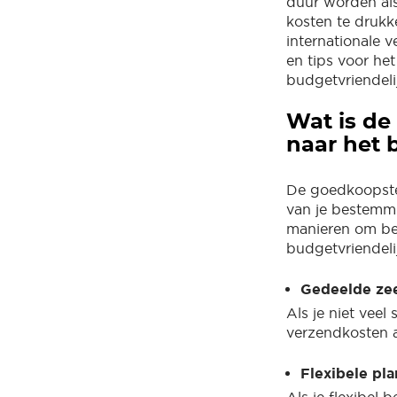
duur worden als
kosten te drukke
internationale 
en tips voor he
budgetvriendeli
Wat is de
naar het 
De goedkoopste 
van je bestemmin
manieren om bet
budgetvriendeli
Gedeelde zee
Als je niet veel
verzendkosten aa
Flexibele pla