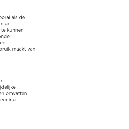
oral als de
mmige
n te kunnen
 onder
een
ebruik maakt van
en
delijke
sen omvatten.
teuning