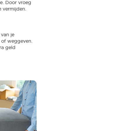
ze. Door vroeg
e vermijden.
 van je
n of weggeven.
ra geld