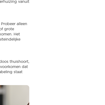
erhuizing vanuit
 Probeer alleen
of grote
ekomen. Het
teindelijke
doos thuishoort,
te voorkomen dat
abeling staat