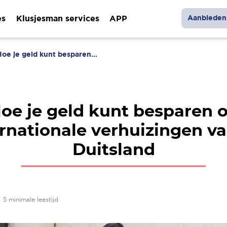
es
Klusjesman services
APP
Aanbieden 
Hoe je geld kunt besparen...
oe je geld kunt besparen 
ernationale verhuizingen va
Duitsland
•
5 minimale leestijd