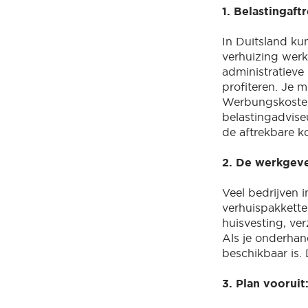
1. Belastingaft
In Duitsland ku
verhuizing werk
administratieve
profiteren. Je m
Werbungskosten
belastingadvise
de aftrekbare k
2. De werkgeve
Veel bedrijven 
verhuispakkette
huisvesting, ve
Als je onderhan
beschikbaar is. 
3. Plan vooruit