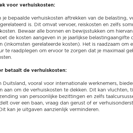
rek voor verhuiskosten:
n je bepaalde verhuiskosten aftrekken van de belasting, vo
gerelateerd is. Dit omvat vervoer, reiskosten en zelfs so
 kosten. Bewaar alle bonnen en bewijsstukken om hierva
oet de kosten aangeven in je jaarlijkse belastingaangifte
 (inkomsten gerelateerde kosten). Het is raadzaam om 
ur te raadplegen om ervoor te zorgen dat je maximaal g
osten.
r betaalt de verhuiskosten:
in Duitsland, vooral voor internationale werknemers, bied
n aan om de verhuiskosten te dekken. Dit kan vluchten, tij
rzending van persoonlijke bezittingen en zelfs taalcursus
delt over een baan, vraag dan gerust of er verhuisonders
Dit kan je uitgaven aanzienlijk verminderen.
: