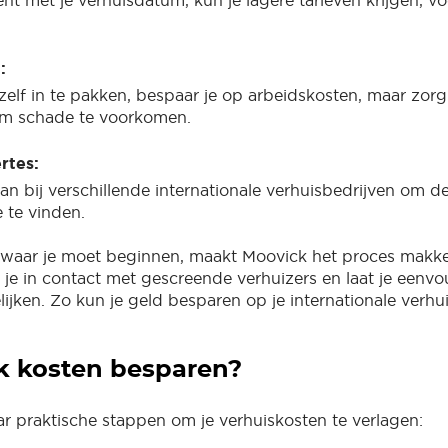
bent met je verhuisdatum, kun je lagere tarieven krijgen, vo
:
zelf in te pakken, bespaar je op arbeidskosten, maar zorg
 om schade te voorkomen.
ertes:
aan bij verschillende internationale verhuisbedrijven om d
 te vinden.
t waar je moet beginnen, maakt Moovick het proces makkel
 je in contact met gescreende verhuizers en laat je eenv
lijken. Zo kun je geld besparen op je internationale verhu
k kosten besparen?
aar praktische stappen om je verhuiskosten te verlagen: