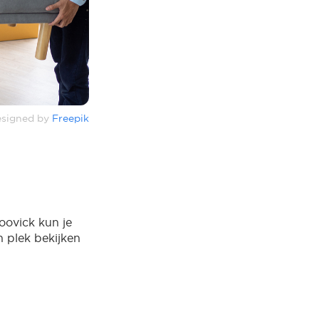
signed by
Freepik
oovick kun je
 plek bekijken