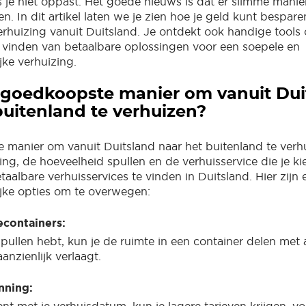
 je niet oppast. Het goede nieuws is dat er slimme manie
n. In dit artikel laten we je zien hoe je geld kunt bespar
verhuizing vanuit Duitsland. Je ontdekt ook handige tool
t vinden van betaalbare oplossingen voor een soepele en
jke verhuizing.
 goedkoopste manier om vanuit Dui
buitenland te verhuizen?
manier om vanuit Duitsland naar het buitenland te verhu
g, de hoeveelheid spullen en de verhuisservice die je kies
aalbare verhuisservices te vinden in Duitsland. Hier zijn 
jke opties om te overwegen:
containers:
 spullen hebt, kun je de ruimte in een container delen met
nzienlijk verlaagt.
nning: