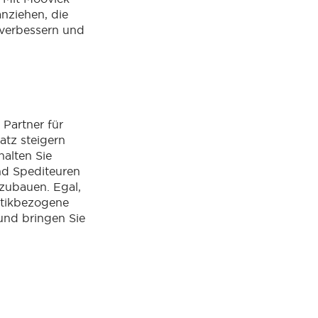
nziehen, die
 verbessern und
 Partner für
atz steigern
alten Sie
nd Spediteuren
szubauen. Egal,
istikbezogene
und bringen Sie