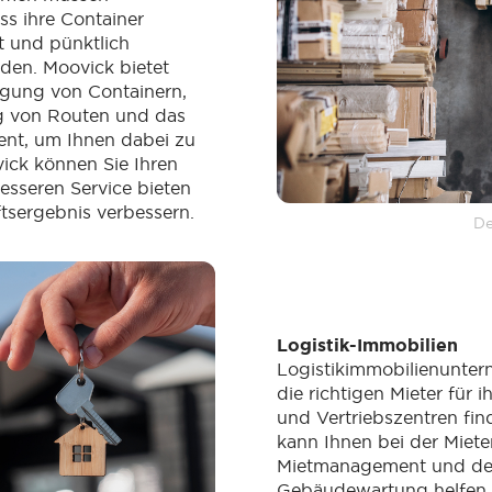
ass ihre Container
zt und pünktlich
rden. Moovick bietet
lgung von Containern,
g von Routen und das
nt, um Ihnen dabei zu
vick können Sie Ihren
sseren Service bieten
tsergebnis verbessern.
De
Logistik-Immobilien
Logistikimmobilienunte
die richtigen Mieter für 
und Vertriebszentren fin
kann Ihnen bei der Miet
Mietmanagement und de
Gebäudewartung helfen.