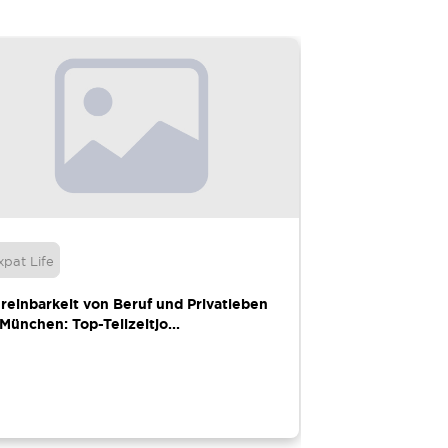
xpat Life
Umzugshelfer
reinbarkeit von Beruf und Privatleben
10 wichtige Tip
 München: Top-Teilzeitjo...
Büroumzug