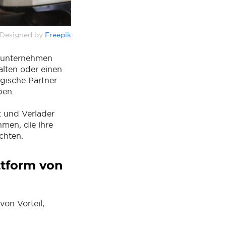
Designed by
Freepik
ortunternehmen
alten oder einen
gische Partner
ben.
t und Verlader
hmen, die ihre
chten.
ttform von
von Vorteil,