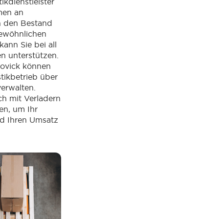
ikdienstleister
men an
n den Bestand
gewöhnlichen
ann Sie bei all
n unterstützen.
oovick können
tikbetrieb über
erwalten.
h mit Verladern
en, um Ihr
d Ihren Umsatz