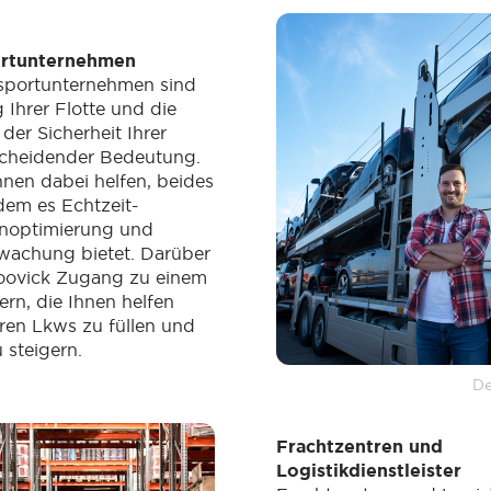
ortunternehmen
nsportunternehmen sind
 Ihrer Flotte und die
der Sicherheit Ihrer
scheidender Bedeutung.
nen dabei helfen, beides
ndem es Echtzeit-
enoptimierung und
rwachung bietet. Darüber
Moovick Zugang zu einem
ern, die Ihnen helfen
eren Lkws zu füllen und
 steigern.
De
Frachtzentren und
Logistikdienstleister