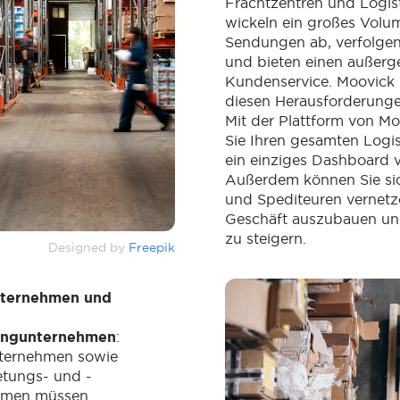
Frachtzentren und Logist
wickeln ein großes Volu
Sendungen ab, verfolge
und bieten einen außer
Kundenservice. Moovick k
diesen Herausforderunge
Mit der Plattform von M
Sie Ihren gesamten Logis
ein einziges Dashboard v
Außerdem können Sie sic
und Spediteuren vernetz
Geschäft auszubauen un
zu steigern.
Designed by
Freepik
ternehmen und
singunternehmen
:
ternehmen sowie
etungs- und -
ehmen müssen