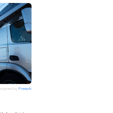
signed by
Freepik