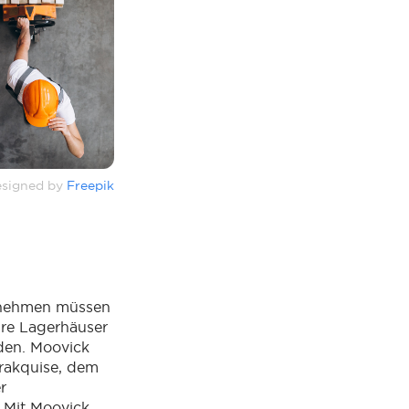
signed by
Freepik
rnehmen müssen
ihre Lagerhäuser
den. Moovick
erakquise, dem
r
 Mit Moovick