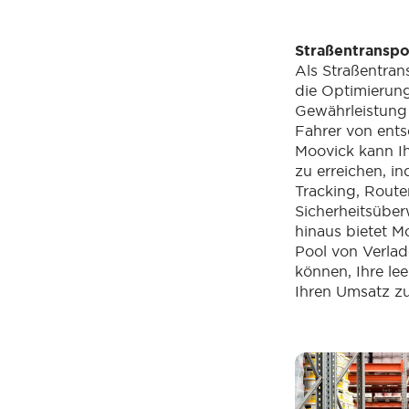
Straßentransp
Als Straßentra
die Optimierung
Gewährleistung 
Fahrer von ent
Moovick kann Ih
zu erreichen, i
Tracking, Rout
Sicherheitsübe
hinaus bietet 
Pool von Verlad
können, Ihre le
Ihren Umsatz zu