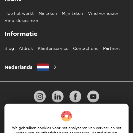
Hoe het werkt
Na taken
Mijn taken
Vind verhuizer
Vind klusjesman
Informatie
Blog
Afdruk
Klantenservice
Contact ons
Partners
Nederlands
Privacy Beleid
10 regels voor succesvol verhuizen
Richtlijnen voor betaling
Algemene Voorwaarden
We gebruiken cookies voor het analyseren van verkeer en het