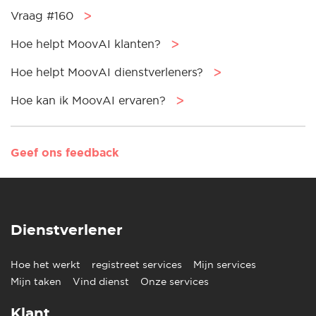
Vraag #160
ᐳ
Hoe helpt MoovAI klanten?
ᐳ
Hoe helpt MoovAI dienstverleners?
ᐳ
Hoe kan ik MoovAI ervaren?
ᐳ
Geef ons feedback
Dienstverlener
Hoe het werkt
registreet services
Mijn services
Mijn taken
Vind dienst
Onze services
Klant