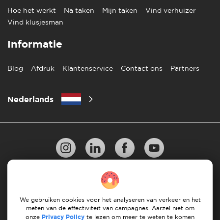
Hoe het werkt
Na taken
Mijn taken
Vind verhuizer
Vind klusjesman
Informatie
Blog
Afdruk
Klantenservice
Contact ons
Partners
Nederlands
Privacy Beleid
10 regels voor succesvol verhuizen
Richtlijnen voor betaling
Algemene Voorwaarden
We gebruiken cookies voor het analyseren van verkeer en het
meten van de effectiviteit van campagnes. Aarzel niet om
Annuleren & terugbetalingen
onze
Privacy Policy
te lezen om meer te weten te komen