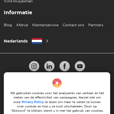
Vind klusjesman
Informatie
Blog
Afdruk
Klantenservice
Contact ons
Partners
Nederlands
Privacy Beleid
10 regels voor succesvol verhuizen
Richtlijnen voor betaling
Algemene Voorwaarden
We gebruiken cookies voor het analyseren van verkeer en het
meten van de effectiviteit van campagnes. Aarzel niet om
Annuleren & terugbetalingen
onze
Privacy Policy
te lezen om meer te weten te komen
over cookies en hoe u ze kunt uitschakelen. Door op
"Akkoord" te klikken, stemt u in met het gebruik van cookies.