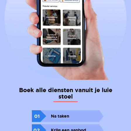
Je moet je auto binnen een jaar opnieuw registreren
in Zwitserland. Als je de auto al minstens zes
maanden hebt, hoef je geen invoerrechten te
betalen.
4. Welke ziektekostenverzekering heb ik nodig in
Zwitserland?
Een ziektekostenverzekering is verplicht voor
iedereen die hier woont. Je moet binnen drie
maanden na aankomst een basisverzekering
afsluiten. De premie is gemiddeld CHF 350-400 per
maand voor volwassenen.
Boek alle diensten vanuit je luie
stoel
01
Na taken
02
Krijg een aanbod