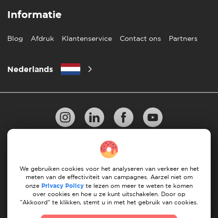
Informatie
Blog
Afdruk
Klantenservice
Contact ons
Partners
Nederlands
Privacy Beleid
10 regels voor succesvol verhuizen
Richtlijnen voor betaling
Algemene Voorwaarden
We gebruiken cookies voor het analyseren van verkeer en het
meten van de effectiviteit van campagnes. Aarzel niet om
Annuleren & terugbetalingen
onze
Privacy Policy
te lezen om meer te weten te komen
over cookies en hoe u ze kunt uitschakelen. Door op
"Akkoord" te klikken, stemt u in met het gebruik van cookies.
© 2026 Moovick. We gebruiken stockbeelden van