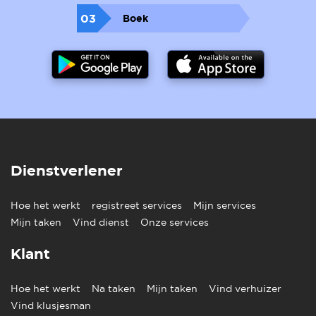
03
Boek
Dienstverlener
Hoe het werkt
registreet services
Mijn services
Mijn taken
Vind dienst
Onze services
Klant
Hoe het werkt
Na taken
Mijn taken
Vind verhuizer
Vind klusjesman